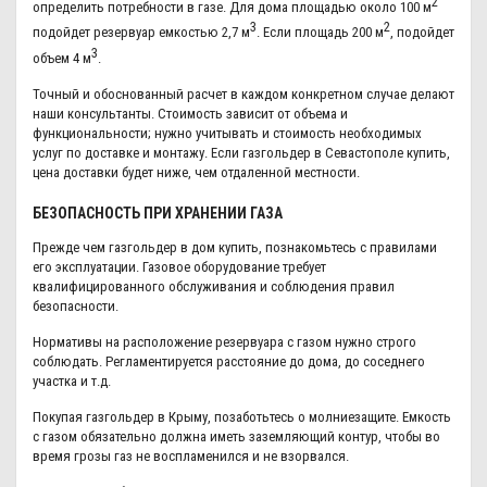
2
определить потребности в газе. Для дома площадью около 100 м
3
2
подойдет резервуар емкостью 2,7 м
. Если площадь 200 м
, подойдет
3
объем 4 м
.
Точный и обоснованный расчет в каждом конкретном случае делают
наши консультанты. Стоимость зависит от объема и
функциональности; нужно учитывать и стоимость необходимых
услуг по доставке и монтажу. Если газгольдер в Севастополе купить,
цена доставки будет ниже, чем отдаленной местности.
БЕЗОПАСНОСТЬ ПРИ ХРАНЕНИИ ГАЗА
Прежде чем газгольдер в дом купить, познакомьтесь с правилами
его эксплуатации. Газовое оборудование требует
квалифицированного обслуживания и соблюдения правил
безопасности.
Нормативы на расположение резервуара с газом нужно строго
соблюдать. Регламентируется расстояние до дома, до соседнего
участка и т.д.
Покупая газгольдер в Крыму, позаботьтесь о молниезащите. Емкость
с газом обязательно должна иметь заземляющий контур, чтобы во
время грозы газ не воспламенился и не взорвался.