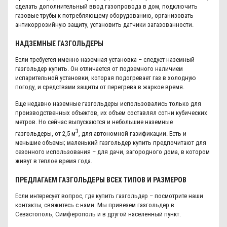
сделать дополнительный ввод газопровода в дом, подключить
газовые трубы к потребляющему оборудованию, организовать
антикоррозийную защиту, установить датчики загазованности.
НАДЗЕМНЫЕ ГАЗГОЛЬДЕРЫ
Если требуется именно наземная установка – следует наземный
газгольдер купить. Он отличается от подземного наличием
испарительной установки, которая подогревает газ в холодную
погоду, и средствами защиты от перегрева в жаркое время.
Еще недавно наземные газгольдеры использовались только для
производственных объектов, их объем составлял сотни кубических
метров. Но сейчас выпускаются и небольшие наземные
3
газгольдеры, от 2,5 м
, для
автономной газификации
. Есть и
меньшие объемы; маленький газгольдер купить предпочитают для
сезонного использования – для дачи, загородного дома, в котором
живут в теплое время года.
ПРЕДЛАГАЕМ ГАЗГОЛЬДЕРЫ ВСЕХ ТИПОВ И РАЗМЕРОВ
Если интересует вопрос, где купить газгольдер – посмотрите наши
контакты, свяжитесь с нами. Мы привезем газгольдер в
Севастополь, Симферополь и в другой населенный пункт.