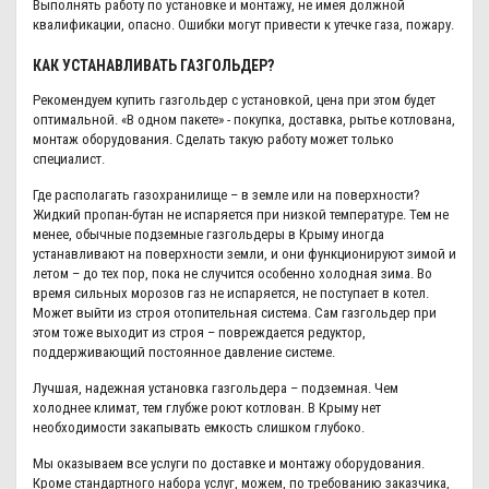
Выполнять работу по установке и монтажу, не имея должной
квалификации, опасно. Ошибки могут привести к утечке газа, пожару.
КАК УСТАНАВЛИВАТЬ ГАЗГОЛЬДЕР?
Рекомендуем купить газгольдер с установкой, цена при этом будет
оптимальной. «В одном пакете» - покупка, доставка, рытье котлована,
монтаж оборудования. Сделать такую работу может только
специалист.
Где располагать газохранилище – в земле или на поверхности?
Жидкий пропан-бутан не испаряется при низкой температуре. Тем не
менее, обычные подземные газгольдеры в Крыму иногда
устанавливают на поверхности земли, и они функционируют зимой и
летом – до тех пор, пока не случится особенно холодная зима. Во
время сильных морозов газ не испаряется, не поступает в котел.
Может выйти из строя отопительная система. Сам газгольдер при
этом тоже выходит из строя – повреждается редуктор,
поддерживающий постоянное давление системе.
Лучшая, надежная установка газгольдера – подземная. Чем
холоднее климат, тем глубже роют котлован. В Крыму нет
необходимости закапывать емкость слишком глубоко.
Мы оказываем все услуги по доставке и монтажу оборудования.
Кроме стандартного набора услуг, можем, по требованию заказчика,