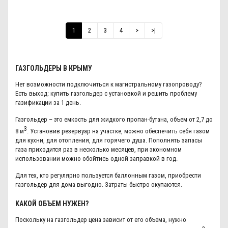
1
2
3
4
>
>|
ГАЗГОЛЬДЕРЫ В КРЫМУ
Нет возможности подключиться к магистральному газопроводу?
Есть выход: купить газгольдер с установкой и решить проблему
газификации за 1 день.
Газгольдер – это емкость для жидкого пропан-бутана, объем от 2,7 до
3
8 м
. Установив резервуар на участке, можно обеспечить себя газом
для кухни, для
отопления
, для горячего душа. Пополнять запасы
газа приходится раз в несколько месяцев, при экономном
использовании можно обойтись одной заправкой в год.
Для тех, кто регулярно пользуется баллонным газом, приобрести
газгольдер для дома выгодно. Затраты быстро окупаются.
КАКОЙ ОБЪЕМ НУЖЕН?
Поскольку на газгольдер цена зависит от его объема, нужно