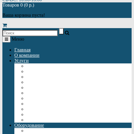
Товаров 0 (0 р.)
Ваша корзина пуста!
Меню
Главная
О компании
Услуги
Автономная газификация
Автономная канализация
Отопление
Автономное водоснабжение
Монтаж автономной газификации
Монтаж автономной канализации
Монтаж отопления
Монтаж автономного водоснабжения
Монтаж батарей отопления
Подключение теплого пола
Монтаж септиков
Оборудование
Газгольдеры