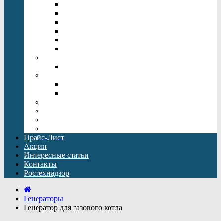
Напольные котлы отопления
Одноконтурный газовый котел
Настенные электрические котлы
Котлы отопления Rinnai
Двухконтурный газовый котел
Котлы отопления Baxi
Дымоходы
Дымоходы Baxi
Бойлеры косвенного нагрева
Бойлеры косвенного нагрева Drazice
Бойлеры косвенного нагрева Baxi
Погреба для дачи
Кессоны
Емкости Топол-Эко ЕПП
Оборудование для водоподготовки
Прайс-Лист
Акции
Интересные статьи
Контакты
Ростехнадзор
Генераторы
Генератор для газового котла