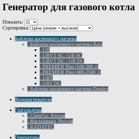
Генератор для газового котла
Показать:
Сортировка:
Бойлеры косвенного нагрева
- Бойлеры косвенного нагрева Baxi
- UB
- UBVT SC / UB SC
- UBVT DC / UB DC
- PREMIER Plus (100-300 л)
- PREMIER Plus (400-2500 л)
- UBT
- UBT DC
- Бойлеры косвенного нагрева Drazice
Водонагреватели
Газгольдеры
- СпецГаз, Россия
- Фасхиммаш, Россия
- KADATEC
Генераторы