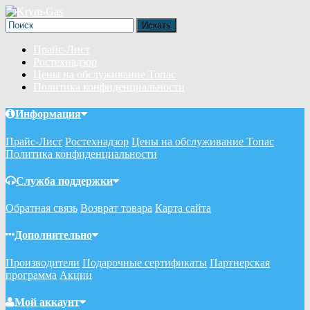
Прайс-Лист
Ростехнадзор
Цены на обслуживание Топас
Политика конфиденциальности
Информация
Прайс-Лист
Ростехнадзор
Цены на обслуживание Топас
Политика конфиденциальности
Служба поддержки
Обратная связь
Возврат товара
Карта сайта
Дополнительно
Производители
Подарочные сертификаты
Партнерская
программа
Акции
Мой аккаунт