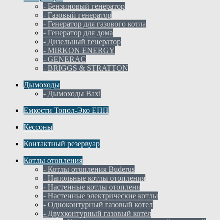
- Бензиновый генератор
- Газовый генератор
- Генератор для газового котла
- Генератор для дома
- Дизельный генератор
- MIRKON ENERGY
- GENERAC
- BRIGGS & STRATTON
Дымоходы
- Дымоходы Baxi
Емкости Топол-Эко ЕПП
Кессоны
Контактный резервуар
Котлы отопления
- Котлы отопления Buderus
- Напольные котлы отопления
- Настенные котлы отопленя
- Настенные электрические котлы
- Одноконтурный газовый котел
- Двухконтурный газовый котел