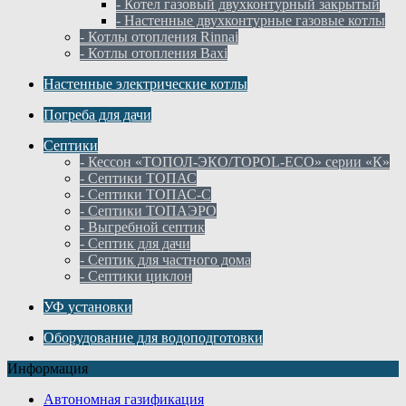
- Котел газовый двухконтурный закрытый
- Настенные двухконтурные газовые котлы
- Котлы отопления Rinnai
- Котлы отопления Baxi
Настенные электрические котлы
Погреба для дачи
Септики
- Кессон «ТОПОЛ-ЭКО/TOPOL-ECO» серии «К»
- Септики ТОПАС
- Септики ТОПАС-С
- Септики ТОПАЭРО
- Выгребной септик
- Септик для дачи
- Септик для частного дома
- Септики циклон
УФ установки
Оборудование для водоподготовки
Информация
Автономная газификация