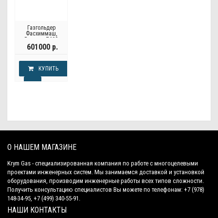
Газгольдер
Фасхиммаш,
Россия - 7600
литров
601000 р.
КУПИТЬ
О НАШЕМ МАГАЗИНЕ
Krym Gas - специализированная компания по работе с многоцелевыми
проектами инженерных систем. Мы занимаемся доставкой и установкой
оборудования, производим инженерные работы всех типов сложности.
Получить консультацию специалистов Вы можете по телефонам: +7 (978)
148-34-95, +7 (499) 340-55-91.
НАШИ КОНТАКТЫ