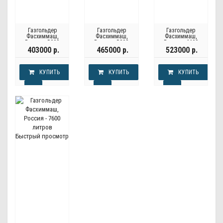
Газгольдер
Газгольдер
Газгольдер
Фасхиммаш,
Фасхиммаш,
Фасхиммаш,
Россия - 5000
Россия - 5800
Россия - 6600
литров
литров
литров
403000 р.
465000 р.
523000 р.
КУПИТЬ
КУПИТЬ
КУПИТЬ
Быстрый просмотр