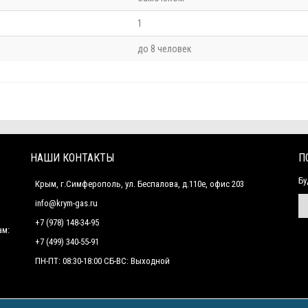
1
до 8 человек
НАШИ КОНТАКТЫ
П
Бу
Крым, г.Симферополь, ул. Беспалова, д.110е, офис 203
info@krym-gas.ru
+7 (978) 148-34-95
ам:
+7 (499) 340-55-91 ​
ПН-ПТ: 08:30-18:00 СБ-ВС: Выходной