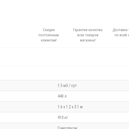
Скидки
Гарантия качества
Доставка 
постоянным
всех товаров
по всей 
клиентам!
магазина!
1.5 м3 / сут
440 л
1.6 х 1.2 х 3.1 м
410 кг
Самотеком