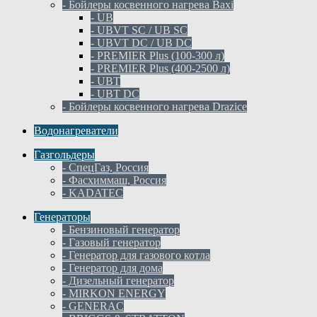
- Бойлеры косвенного нагрева Baxi
- UB
- UBVT SC / UB SC
- UBVT DC / UB DC
- PREMIER Plus (100-300 л)
- PREMIER Plus (400-2500 л)
- UBT
- UBT DC
- Бойлеры косвенного нагрева Drazice
Водонагреватели
Газгольдеры
- СпецГаз, Россия
- Фасхиммаш, Россия
- KADATEC
Генераторы
- Бензиновый генератор
- Газовый генератор
- Генератор для газового котла
- Генератор для дома
- Дизельный генератор
- MIRKON ENERGY
- GENERAC