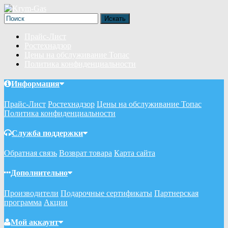
Прайс-Лист
Ростехнадзор
Цены на обслуживание Топас
Политика конфиденциальности
Информация
Прайс-Лист
Ростехнадзор
Цены на обслуживание Топас
Политика конфиденциальности
Служба поддержки
Обратная связь
Возврат товара
Карта сайта
Дополнительно
Производители
Подарочные сертификаты
Партнерская
программа
Акции
Мой аккаунт