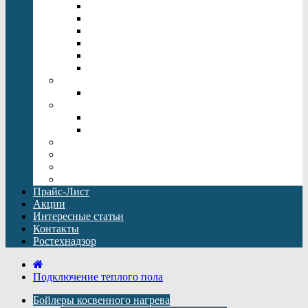
Напольные котлы отопления
Одноконтурный газовый котел
Настенные электрические котлы
Котлы отопления Rinnai
Двухконтурный газовый котел
Котлы отопления Baxi
Дымоходы
Дымоходы Baxi
Бойлеры косвенного нагрева
Бойлеры косвенного нагрева Drazice
Бойлеры косвенного нагрева Baxi
Погреба для дачи
Кессоны
Емкости Топол-Эко ЕПП
Оборудование для водоподготовки
Прайс-Лист
Акции
Интересные статьи
Контакты
Ростехнадзор
Подключение теплого пола
Бойлеры косвенного нагрева