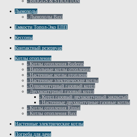
- BRIGGS & STRATTON
Дымоходы
- Дымоходы Baxi
Емкости Топол-Эко ЕПП
Кессоны
Контактный резервуар
Котлы отопления
- Котлы отопления Buderus
- Напольные котлы отопления
- Настенные котлы отопленя
- Настенные электрические котлы
- Одноконтурный газовый котел
- Двухконтурный газовый котел
- Котел газовый двухконтурный закрытый
- Настенные двухконтурные газовые котлы
- Котлы отопления Rinnai
- Котлы отопления Baxi
Настенные электрические котлы
Погреба для дачи