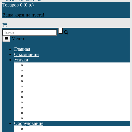
Товаров 0 (0 р.)
Ваша корзина пуста!
Меню
Главная
О компании
Услуги
Автономная газификация
Автономная канализация
Отопление
Автономное водоснабжение
Монтаж автономной газификации
Монтаж автономной канализации
Монтаж отопления
Монтаж автономного водоснабжения
Монтаж батарей отопления
Подключение теплого пола
Монтаж септиков
Оборудование
Газгольдеры