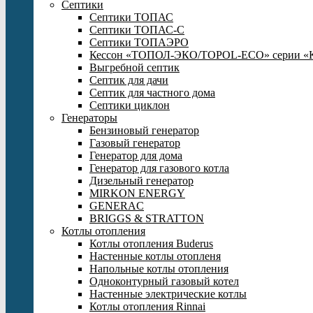
Септики
Септики ТОПАС
Септики ТОПАС-С
Септики ТОПАЭРО
Кессон «ТОПОЛ-ЭКО/TOPOL-ECO» серии «
Выгребной септик
Септик для дачи
Септик для частного дома
Септики циклон
Генераторы
Бензиновый генератор
Газовый генератор
Генератор для дома
Генератор для газового котла
Дизельный генератор
MIRKON ENERGY
GENERAC
BRIGGS & STRATTON
Котлы отопления
Котлы отопления Buderus
Настенные котлы отопленя
Напольные котлы отопления
Одноконтурный газовый котел
Настенные электрические котлы
Котлы отопления Rinnai