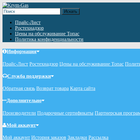
Прайс-Лист
Ростехнадзор
Цены на обслуживание Топас
Политика конфиденциальности
Информация
Прайс-Лист
Ростехнадзор
Цены на обслуживание Топас
Полит
Служба поддержки
Обратная связь
Возврат товара
Карта сайта
Дополнительно
Производители
Подарочные сертификаты
Партнерская програ
Мой аккаунт
Мой аккаунт
История заказов
Закладки
Рассылка