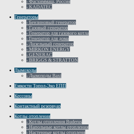
- Фасхиммаш, Россия
- KADATEC
Генераторы
- Бензиновый генератор
- Газовый генератор
- Генератор для газового котла
- Генератор для дома
- Дизельный генератор
- MIRKON ENERGY
- GENERAC
- BRIGGS & STRATTON
Дымоходы
- Дымоходы Baxi
Емкости Топол-Эко ЕПП
Кессоны
Контактный резервуар
Котлы отопления
- Котлы отопления Buderus
- Напольные котлы отопления
- Настенные котлы отопленя