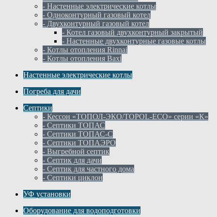
- Настенные электрические котлы
- Одноконтурный газовый котел
- Двухконтурный газовый котел
- Котел газовый двухконтурный закрытый
- Настенные двухконтурные газовые котлы
- Котлы отопления Rinnai
- Котлы отопления Baxi
Настенные электрические котлы
Погреба для дачи
Септики
- Кессон «ТОПОЛ-ЭКО/TOPOL-ECO» серии «К»
- Септики ТОПАС
- Септики ТОПАС-С
- Септики ТОПАЭРО
- Выгребной септик
- Септик для дачи
- Септик для частного дома
- Септики циклон
УФ установки
Оборудование для водоподготовки