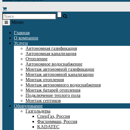
Меню
Главная
О компании
Услуги
Автономная газификация
Автономная канализация
Отопление
Автономное водоснабжение
Монтаж автономной газификации
Монтаж автономной канализации
Монтаж отопления
Монтаж автономного водоснабжения
Монтаж батарей отопления
Подключение теплого пола
Монтаж септиков
Оборудование
Газгольдеры
СпецГаз, Россия
Фасхиммаш, Россия
KADATEC