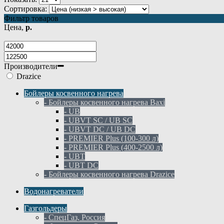
Сортировка:
Фильтр товаров
Цена,
р.
Производители
Drazice
Бойлеры косвенного нагрева
- Бойлеры косвенного нагрева Baxi
- UB
- UBVT SC / UB SC
- UBVT DC / UB DC
- PREMIER Plus (100-300 л)
- PREMIER Plus (400-2500 л)
- UBT
- UBT DC
- Бойлеры косвенного нагрева Drazice
Водонагреватели
Газгольдеры
- СпецГаз, Россия