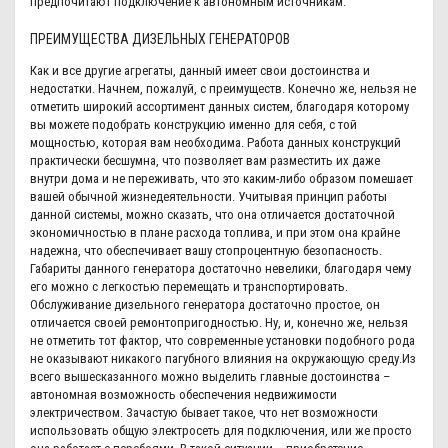
предпочитают подключение к автономным источникам.
ПРЕИМУЩЕСТВА ДИЗЕЛЬНЫХ ГЕНЕРАТОРОВ
Как и все другие агрегаты, данный имеет свои достоинства и
недостатки. Начнем, пожалуй, с преимуществ. Конечно же, нельзя не
отметить широкий ассортимент данных систем, благодаря которому
вы можете подобрать конструкцию именно для себя, с той
мощностью, которая вам необходима. Работа данных конструкций
практически бесшумна, что позволяет вам разместить их даже
внутри дома и не переживать, что это каким-либо образом помешает
вашей обычной жизнедеятельности. Учитывая принцип работы
данной системы, можно сказать, что она отличается достаточной
экономичностью в плане расхода топлива, и при этом она крайне
надежна, что обеспечивает вашу стопроцентную безопасность.
Габариты данного генератора достаточно невелики, благодаря чему
его можно с легкостью перемещать и транспортировать.
Обслуживание дизельного генератора достаточно простое, он
отличается своей ремонтопригодностью. Ну, и, конечно же, нельзя
не отметить тот фактор, что современные установки подобного рода
не оказывают никакого пагубного влияния на окружающую среду.Из
всего вышесказанного можно выделить главные достоинства –
автономная возможность обеспечения недвижимости
электричеством. Зачастую бывает такое, что нет возможности
использовать общую электросеть для подключения, или же просто