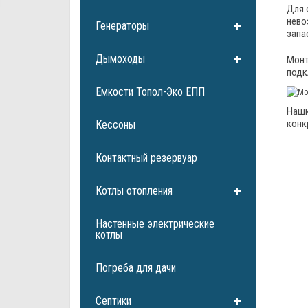
Для 
нево
Генераторы
запа
Дымоходы
Монт
подк
Емкости Топол-Эко ЕПП
Наши
конк
Кессоны
Контактный резервуар
Котлы отопления
Настенные электрические
котлы
Погреба для дачи
Септики