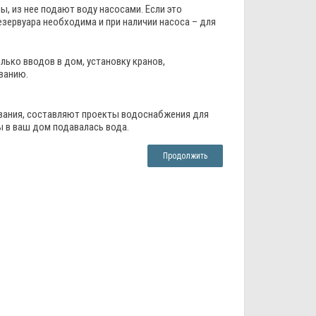
, из нее подают воду насосами. Если это
зервуара необходима и при наличии насоса – для
ько вводов в дом, установку кранов,
ванию.
вания, составляют проекты водоснабжения для
 в ваш дом подавалась вода.
Продолжить