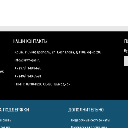
НАШИ КОНТАКТЫ
П
Бу
Крым, г.Симферополь, ул. Беспалова, д.110е, офис 203
info@krym-gas.ru
+7 (978) 148-34-95
ам:
+7 (499) 340-55-91 ​
ПН-ПТ: 08:30-18:00 СБ-ВС: Выходной
А ПОДДЕРЖКИ
ДОПОЛНИТЕЛЬНО
я связь
Подарочные сертификаты
 товара
Партнерская программа