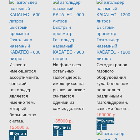
Быстрый
Быстрый
Быстрый
просмотр
просмотр
просмотр
Газгольдер
Газгольдер
Газгольдер
наземный
наземный
наземный
KADATEC - 600
KADATEC - 900
KADATEС - 1200
литров
литров
литров
Из всего
На фоне всех
Сегодня ранок
имеющегося
остальных
газового
ассортимента,
газгольдеров,
оборудования
чешский
имеющихся на
куда более чем
газгольдер
рынке, чешские
переполнен
является
считаются
различными
именно тем,
одними из
газгольдерами,
который
самых долгих в
самыми безоп..
большинство
..
150000 р.
считае..
135000 р.
Купить
125000 р.
Купить
Купить