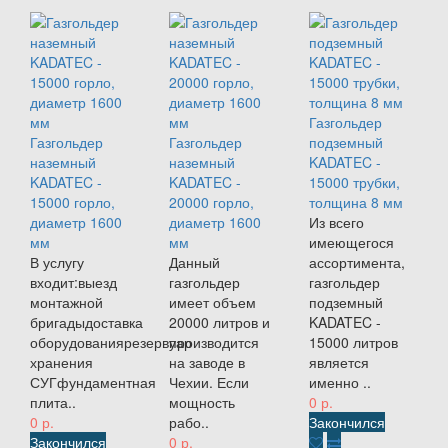
Газгольдер
Газгольдер
Газгольдер
подземный
наземный
наземный
KADATEC -
KADATEC -
KADATEC -
15000 трубки,
15000 горло,
20000 горло,
толщина 8 мм
диаметр 1600
диаметр 1600
Из всего
мм
мм
имеющегося
В услугу
Данный
ассортимента,
входит:выезд
газгольдер
газгольдер
монтажной
имеет объем
подземный
бригадыдоставка
20000 литров и
KADATEC -
оборудованиярезервуар
производится
15000 литров
хранения
на заводе в
является
СУГфундаментная
Чехии. Если
именно ..
плита..
мощность
0 р.
0 р.
рабо..
Закончился
Закончился
0 р.