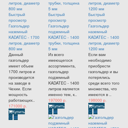
Быстрый
Быстрый
Быстрый
просмотр
просмотр
просмотр
Газгольдер
Газгольдер
Газгольдер
наземный
подземный
наземный
KADATEC - 1700
KADATEC - 1400
KADATEС - 1400
литров, диаметр
трубки, толщина
литров, диаметр
800 мм
5 мм
1200 мм
Данный
Из всего
Если вам
газгольдер
имеющегося
необходимо
имеет объем
ассортимента,
приобрести
1700 литров и
газгольдер
газгольдер и вы
производится
подземный
потерялись
на заводе в
KADATEC - 1400
среди всего того
Чехии. Если
литров является
множества, что
мощность
именно тем, к..
имеются в ..
работающих..
197000 р.
198000 р.
171000 р.
Купить
Купить
Купить