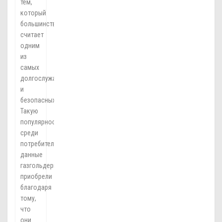
тем,
который
большинство
считает
одним
из
самых
долгослужащих
и
безопасных.
Такую
популярность
среди
потребителей
данные
газгольдеры
приобрели
благодаря
тому,
что
они