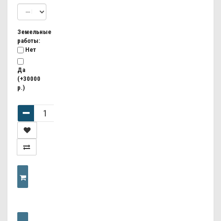
Земельные
работы:
Нет
Да
(+30000
р.)
КУПИТЬ