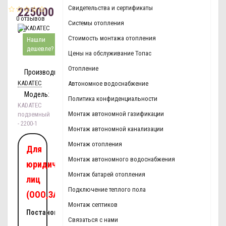
Свидетельства и сертификаты
225000
0 отзывов
р.
Системы отопления
Стоимость монтажа отопления
Нашли
дешевле?
Цены на обслуживание Топас
Отопление
Производитель:
KADATEC
Автономное водоснабжение
Модель:
Политика конфиденциальности
KADATEC
Монтаж автономной газификации
подземный
- 2200-1
Монтаж автономной канализации
Монтаж отопления
Для
Монтаж автономного водоснабжения
юридических
Монтаж батарей отопления
лиц
Подключение теплого пола
(ООО,ЗАО,ОАО):
Монтаж септиков
Постановка
Связаться с нами