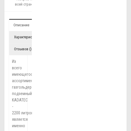
всей стране!
Описание
Характеристики
Отзывов ()
Из
всего
имеющегося
ассортимента,
газгольдер
подземный
KADATEC
-
2200 литров
является
именно