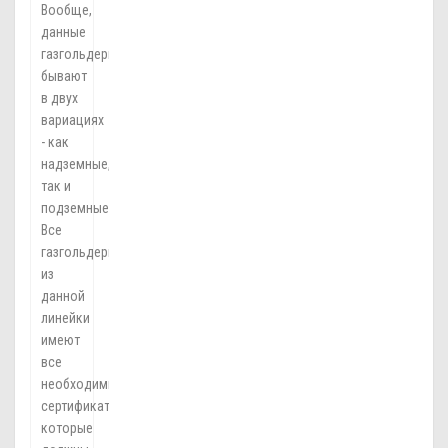
Вообще,
данные
газгольдеры
бывают
в двух
вариациях
- как
надземные,
так и
подземные.
Все
газгольдеры
из
данной
линейки
имеют
все
необходимые
сертификаты,
которые