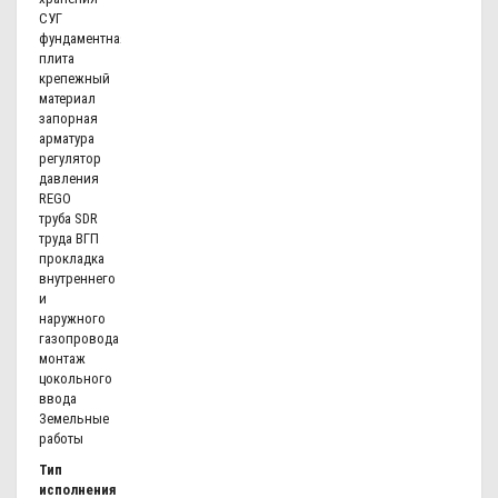
СУГ
фундаментная
плита
крепежный
материал
запорная
арматура
регулятор
давления
REGO
труба SDR
труда ВГП
прокладка
внутреннего
и
наружного
газопровода
монтаж
цокольного
ввода
Земельные
работы
Тип
исполнения