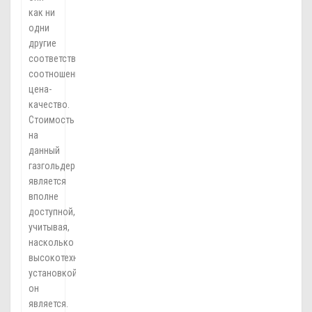
как ни
одни
другие
соответствуют
соотношению
цена-
качество.
Стоимость
на
данный
газгольдер
является
вполне
доступной,
учитывая,
насколько
высокотехнологичной
установкой
он
является.