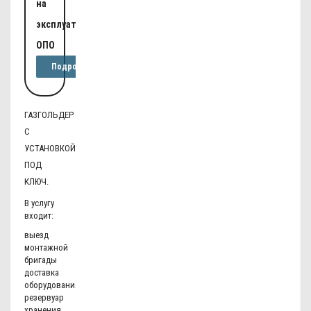
на
эксплуатацию
ОПО
Подробнее
ГАЗГОЛЬДЕР
С
УСТАНОВКОЙ
ПОД
КЛЮЧ.
В услугу
входит:
выезд
монтажной
бригады
доставка
оборудования
резервуар
хранения