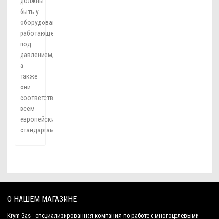
должны
быть у
оборудования,
работающего
под
давлением,
а
также
они
соответствуют
всем
европейским
стандартам.
О НАШЕМ МАГАЗИНЕ
Krym Gas - специализированная компания по работе с многоцелевыми