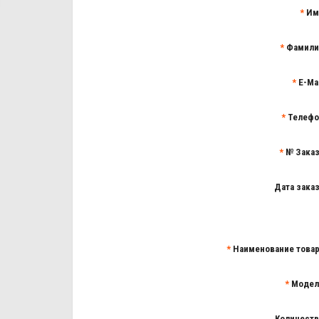
Им
Фамили
E-Ma
Телефо
№ Зака
Дата зака
Наименование това
Модел
Количест