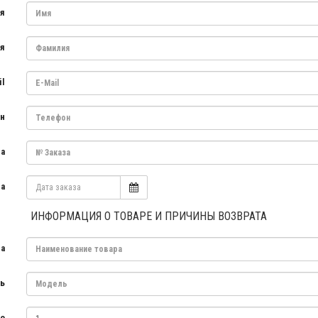
я
я
il
н
за
за
ИНФОРМАЦИЯ О ТОВАРЕ И ПРИЧИНЫ ВОЗВРАТА
ра
ь
во