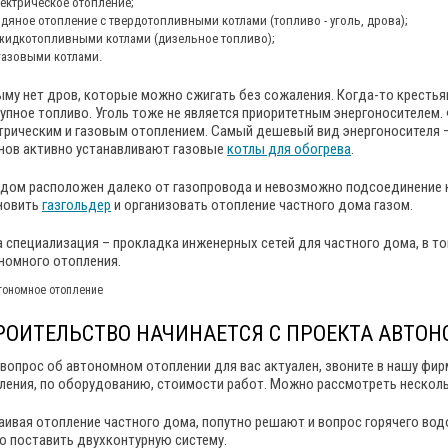
ектрическое отопление;
дяное отопление с твердотопливными котлами (топливо - уголь, дрова);
жидкотопливными котлами (дизельное топливо);
газовыми котлами.
ыму нет дров, которые можно сжигать без сожаления. Когда-то крестья
упное топливо. Уголь тоже не является приоритетным энергоносителем
трическим и газовым отоплением. Самый дешевый вид энергоносителя –
нов активно устанавливают газовые
котлы для обогрева
.
 дом расположен далеко от газопровода и невозможно подсоединение к
новить
газгольдер
и организовать отопление частного дома газом.
 специализация – прокладка инженерных сетей для частного дома, в то
номного отопления.
РОИТЕЛЬСТВО НАЧИНАЕТСЯ С ПРОЕКТА АВТО
 вопрос об автономном отоплении для вас актуален, звоните в нашу фи
ления, по оборудованию, стоимости работ. Можно рассмотреть несколь
аивая отопление частного дома, попутно решают и вопрос горячего вод
о поставить двухконтурную систему.