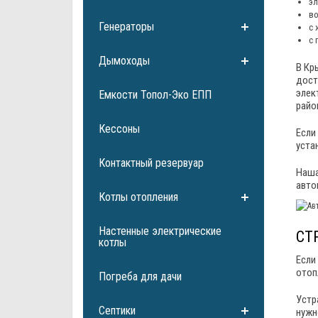
эл
во
Генераторы
с 
с 
Дымоходы
В Кр
дост
элек
Емкости Топол-Эко ЕПП
райо
Кессоны
Если
уста
Контактный резервуар
Наша
авто
Котлы отопления
Настенные электрические
СТ
котлы
Если
отоп
Погреба для дачи
Устр
Септики
нужн