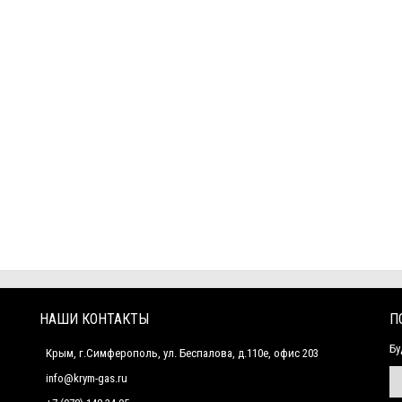
НАШИ КОНТАКТЫ
П
Бу
Крым, г.Симферополь, ул. Беспалова, д.110е, офис 203
info@krym-gas.ru