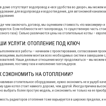
 в доме отсутствует водопровод и «все удобства во дворе», мы можем 
удование для водопровода и водоотведения, для автономной канализаци
удования.
де чем заключать договор, мы оцениваем стоимость «по максимуму» и 
ируются. Если поблизости нет газопровода, то существенную часть стои
озного газа). Сильно различаются цены на отопительные котлы – европ
ШИ УСЛУГИ: ОТОПЛЕНИЕ ПОД КЛЮЧ
ыполняем все работы – начинаем с проектирования, согласования пр
низациями, выполняем монтаж всех необходимых систем и завершаем сд
зователей. Наши деловые отношения могут продолжаться – мы можем 
удования, поставку газа и наполнение газгольдеров.
К СЭКОНОМИТЬ НА ОТОПЛЕНИИ?
навливая отопительное оборудование, нужно экономить не в ущерб каче
му один котел стоит намного дороже, чем другой. Иногда причина высок
о выбрать более простую модель, и сэкономить не только на ее приобр
мость радиаторов отопления тоже варьируется в широких пределах, и 