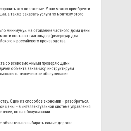
исправить это положение. У нас можно приобрести
и, а также заказать услуги по монтажу этого
«по минимуму». На отопление частного дома цены
мости составит газгольдер (резервуар для
ейского и российского производства.
оекта со всевозможными проверяющими
ачей объекта заказчику, инструктируем
выполнять техническое обслуживание
ству. Один из способов экономии – разобраться,
ой цены – в интеллектуальной системе управления.
етении, но на обслуживании.
не обязательно выбирать самые дорогие.