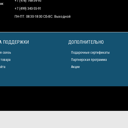
+7 (978) 148-34-95
ам:
+7 (499) 340-55-91 ​
ПН-ПТ: 08:30-18:00 СБ-ВС: Выходной
А ПОДДЕРЖКИ
ДОПОЛНИТЕЛЬНО
я связь
Подарочные сертификаты
 товара
Партнерская программа
айта
Акции