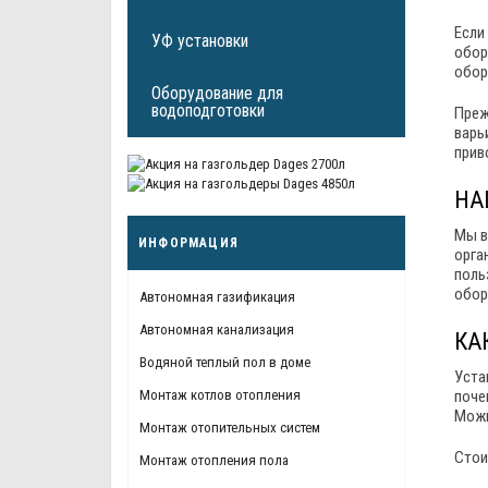
Если
УФ установки
обор
обор
Оборудование для
водоподготовки
Преж
варь
прив
НА
Мы в
ИНФОРМАЦИЯ
орга
поль
обор
Автономная газификация
Автономная канализация
КА
Водяной теплый пол в доме
Уста
поче
Монтаж котлов отопления
Можн
Монтаж отопительных систем
Стои
Монтаж отопления пола