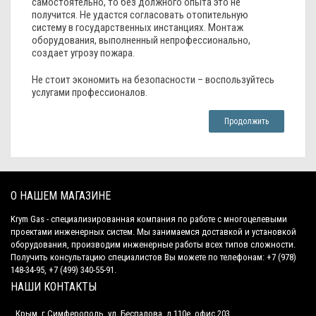
самостоятельно, то без должного опыта это не
получится. Не удастся согласовать отопительную
систему в государственных инстанциях. Монтаж
оборудования, выполненный непрофессионально,
создает угрозу пожара.
Не стоит экономить на безопасности – воспользуйтесь
услугами профессионалов.
Продолжить
О НАШЕМ МАГАЗИНЕ
Krym Gas - специализированная компания по работе с многоцелевыми
проектами инженерных систем. Мы занимаемся доставкой и установкой
оборудования, производим инженерные работы всех типов сложности.
Получить консультацию специалистов Вы можете по телефонам: +7 (978)
148-34-95, +7 (499) 340-55-91.
НАШИ КОНТАКТЫ
Крым, г.Симферополь, ул. Беспалова, д.110е, офис 203