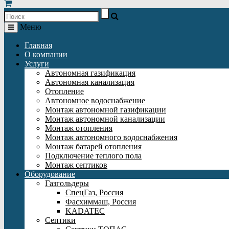
Меню
Главная
О компании
Услуги
Автономная газификация
Автономная канализация
Отопление
Автономное водоснабжение
Монтаж автономной газификации
Монтаж автономной канализации
Монтаж отопления
Монтаж автономного водоснабжения
Монтаж батарей отопления
Подключение теплого пола
Монтаж септиков
Оборудование
Газгольдеры
СпецГаз, Россия
Фасхиммаш, Россия
KADATEC
Септики