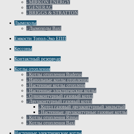
- MIRKON ENERGY
- GENERAC
- BRIGGS & STRATTON
Дымоходы
- Дымоходы Baxi
Емкости Топол-Эко ЕПП
Кессоны
Контактный резервуар
Котлы отопления
- Котлы отопления Buderus
- Напольные котлы отопления
- Настенные котлы отопленя
- Настенные электрические котлы
- Одноконтурный газовый котел
- Двухконтурный газовый котел
- Котел газовый двухконтурный закрытый
- Настенные двухконтурные газовые котлы
- Котлы отопления Rinnai
- Котлы отопления Baxi
Настенные электрические котлы