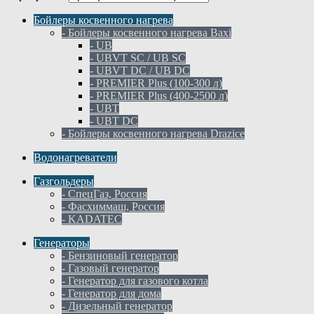
Бойлеры косвенного нагрева
- Бойлеры косвенного нагрева Baxi
- UB
- UBVT SC / UB SC
- UBVT DC / UB DC
- PREMIER Plus (100-300 л)
- PREMIER Plus (400-2500 л)
- UBT
- UBT DC
- Бойлеры косвенного нагрева Drazice
Водонагреватели
Газгольдеры
- СпецГаз, Россия
- Фасхиммаш, Россия
- KADATEC
Генераторы
- Бензиновый генератор
- Газовый генератор
- Генератор для газового котла
- Генератор для дома
- Дизельный генератор