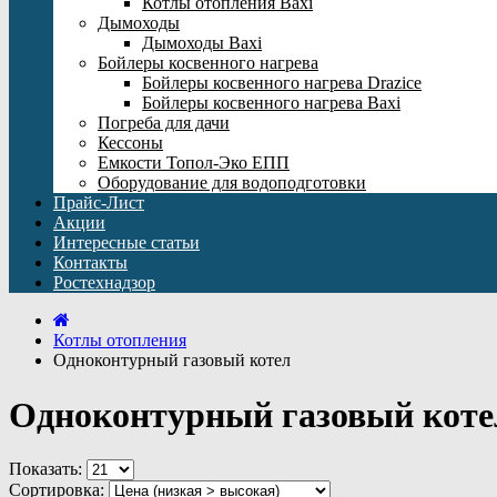
Котлы отопления Baxi
Дымоходы
Дымоходы Baxi
Бойлеры косвенного нагрева
Бойлеры косвенного нагрева Drazice
Бойлеры косвенного нагрева Baxi
Погреба для дачи
Кессоны
Емкости Топол-Эко ЕПП
Оборудование для водоподготовки
Прайс-Лист
Акции
Интересные статьи
Контакты
Ростехнадзор
Котлы отопления
Одноконтурный газовый котел
Одноконтурный газовый коте
Показать:
Сортировка: