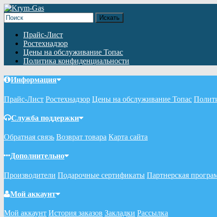
Прайс-Лист
Ростехнадзор
Цены на обслуживание Топас
Политика конфиденциальности
Информация
Прайс-Лист
Ростехнадзор
Цены на обслуживание Топас
Полит
Служба поддержки
Обратная связь
Возврат товара
Карта сайта
Дополнительно
Производители
Подарочные сертификаты
Партнерская програ
Мой аккаунт
Мой аккаунт
История заказов
Закладки
Рассылка