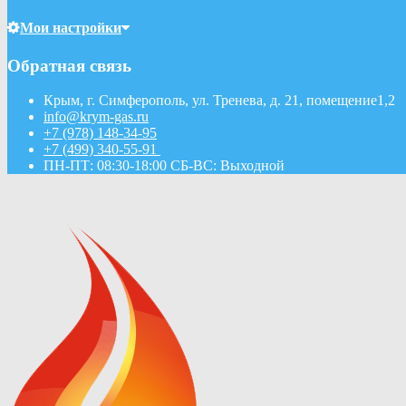
Мои настройки
Обратная связь
Крым, г. Симферополь, ул. Тренева, д. 21, помещение1,2
info@krym-gas.ru
+7 (978) 148-34-95
+7 (499) 340-55-91 ​
ПН-ПТ: 08:30-18:00 СБ-ВС: Выходной