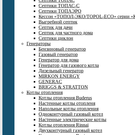
Септики ТОПАС
Септики ТОПАС-С
Септики ТОПАЭРО
Кессон «ТОПОЛ-ЭКО/TOPOL-ECO» серии «
Выгребной септик
Септик для дачи
Септик для частного дома
Септики циклон
Генераторы
Бензиновый генератор
Газовый генератор
Генератор для дома
Генератор для газового котла
Дизельный генератор
MIRKON ENERGY
GENERAC
BRIGGS & STRATTON
Котлы отопления
Котлы отопления Buderus
Настенные котлы отопленя
Напольные котлы отопления
Одноконтурный газовый котел
Настенные электрические котлы
Котлы отопления Rinnai
Двухконтурный газовый котел