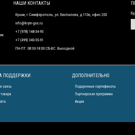
НАШИ КОНТАКТЫ
П
Бу
Крым, г.Симферополь, ул. Беспалова, д.110е, офис 203
info@krym-gas.ru
+7 (978) 148-34-95
ам:
+7 (499) 340-55-91 ​
ПН-ПТ: 08:30-18:00 СБ-ВС: Выходной
А ПОДДЕРЖКИ
ДОПОЛНИТЕЛЬНО
я связь
Подарочные сертификаты
 товара
Партнерская программа
айта
Акции