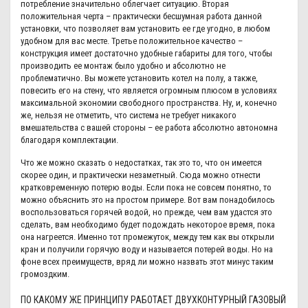
потребление значительно облегчает ситуацию. Вторая
положительная черта – практически бесшумная работа данной
установки, что позволяет вам установить ее где угодно, в любом
удобном для вас месте. Третье положительное качество –
конструкция имеет достаточно удобные габариты для того, чтобы
производить ее монтаж было удобно и абсолютно не
проблематично. Вы можете установить котел на полу, а также,
повесить его на стену, что является огромным плюсом в условиях
максимальной экономии свободного пространства. Ну, и, конечно
же, нельзя не отметить, что система не требует никакого
вмешательства с вашей стороны – ее работа абсолютно автономна
благодаря комплектации.
Что же можно сказать о недостатках, так это то, что он имеется
скорее один, и практически незаметный. Сюда можно отнести
кратковременную потерю воды. Если пока не совсем понятно, то
можно объяснить это на простом примере. Вот вам понадобилось
воспользоваться горячей водой, но прежде, чем вам удастся это
сделать, вам необходимо будет подождать некоторое время, пока
она нагреется. Именно тот промежуток, между тем как вы открыли
кран и получили горячую воду и называется потерей воды. Но на
фоне всех преимуществ, вряд ли можно назвать этот минус таким
громоздким.
ПО КАКОМУ ЖЕ ПРИНЦИПУ РАБОТАЕТ ДВУХКОНТУРНЫЙ ГАЗОВЫЙ