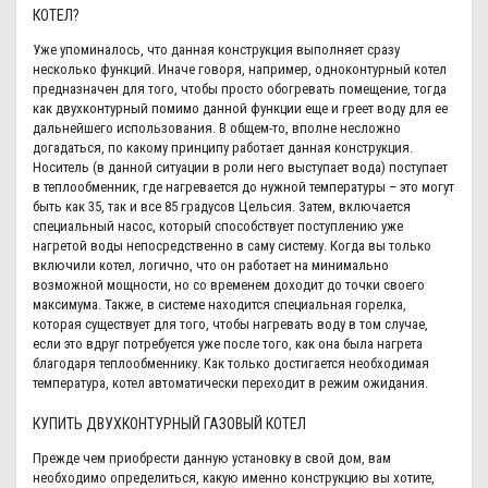
КОТЕЛ?
Уже упоминалось, что данная конструкция выполняет сразу
несколько функций. Иначе говоря, например, одноконтурный котел
предназначен для того, чтобы просто обогревать помещение, тогда
как двухконтурный помимо данной функции еще и греет воду для ее
дальнейшего использования. В общем-то, вполне несложно
догадаться, по какому принципу работает данная конструкция.
Носитель (в данной ситуации в роли него выступает вода) поступает
в теплообменник, где нагревается до нужной температуры – это могут
быть как 35, так и все 85 градусов Цельсия. Затем, включается
специальный насос, который способствует поступлению уже
нагретой воды непосредственно в саму систему. Когда вы только
включили котел, логично, что он работает на минимально
возможной мощности, но со временем доходит до точки своего
максимума. Также, в системе находится специальная горелка,
которая существует для того, чтобы нагревать воду в том случае,
если это вдруг потребуется уже после того, как она была нагрета
благодаря теплообменнику. Как только достигается необходимая
температура, котел автоматически переходит в режим ожидания.
КУПИТЬ ДВУХКОНТУРНЫЙ ГАЗОВЫЙ КОТЕЛ
Прежде чем приобрести данную установку в свой дом, вам
необходимо определиться, какую именно конструкцию вы хотите,