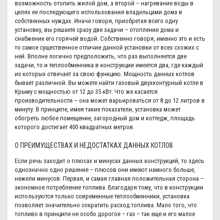
возможность отопить жилой дом, а второй – нагревание воды в
целях ее последующего использования владельцами дома в
собственных нуждах. Иначе говоря, приобретая всего одну
установку, вы решаете сразу две задачи – отопление дома и
снабжение его горячей водой. Собственно говоря, именно это и есть
то самое существенное отличие данной установки от всех схожих с
ней. Вполне логично предположить, что раз выполняется две
задачи, то и теплообменника в конструкции имеется два, где каждый
из которых отвечает за свою функцию. Мощность данных котлов
бывает различной. Вы можете найти газовый двухконтурный котле в
Крыму с мощностью от 12 до 35 кВт. Что же касается
производительности – она может варьироваться от 8 до 12 литров в
минуту. В принципе, имея такие показатели, установка может
обогреть любое помещение, загородный дом и коттедж, площадь
которого достигает 400 квадратных метров.
О ПРЕИМУЩЕСТВАХ И НЕДОСТАТКАХ ДАННЫХ КОТЛОВ
Если речь заходит о плюсах и минусах данных конструкций, то здесь
однозначно одно решение – плюсов они имеют намного больше,
нежели минусов. Первая, и самая главная положительная сторона –
экономное потребление топлива. Благодаря тому, что в конструкции
используются только современные теплообменники, установка
позволяет значительно сократить расход топлива. Мало того, что
топливо в принципе не особо дорогое – газ – так еще и его малое