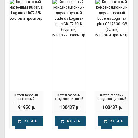
Быстрый просмотр
Быстрый просмотр
Быстрый просмотр
Котел газовый
Котел газовый
Котел газовый
настенный
конденсационный
конденсационный
Buderus Logamax
двухконтурный
двухконтурный
U072-35K
Buderus Logamax
Buderus Logamax
91950 р.
100437 р.
100437 р.
plus GB172-30i K
plus GB172-30i KW
(черный)
(белый)
КУПИТЬ
КУПИТЬ
КУПИТЬ