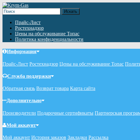
Прайс-Лист
Ростехнадзор
Цены на обслуживание Топас
Политика конфиденциальности
Информация
Прайс-Лист
Ростехнадзор
Цены на обслуживание Топас
Полит
Служба поддержки
Обратная связь
Возврат товара
Карта сайта
Дополнительно
Производители
Подарочные сертификаты
Партнерская програ
Мой аккаунт
Мой аккаунт
История заказов
Закладки
Рассылка