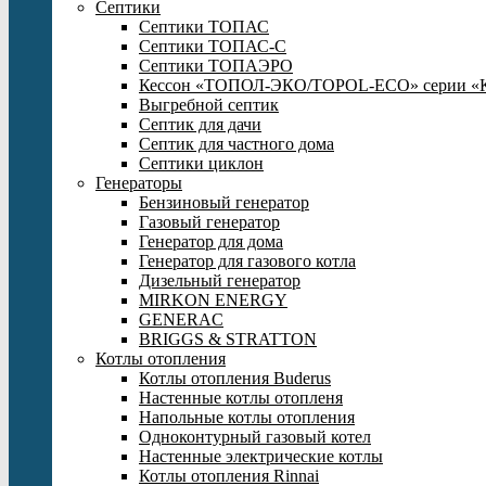
Септики
Септики ТОПАС
Септики ТОПАС-С
Септики ТОПАЭРО
Кессон «ТОПОЛ-ЭКО/TOPOL-ECO» серии «
Выгребной септик
Септик для дачи
Септик для частного дома
Септики циклон
Генераторы
Бензиновый генератор
Газовый генератор
Генератор для дома
Генератор для газового котла
Дизельный генератор
MIRKON ENERGY
GENERAC
BRIGGS & STRATTON
Котлы отопления
Котлы отопления Buderus
Настенные котлы отопленя
Напольные котлы отопления
Одноконтурный газовый котел
Настенные электрические котлы
Котлы отопления Rinnai