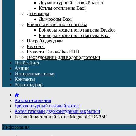
Двухконтурный газовый котел
Котлы отопления Baxi
Дымоходы
Дымоходы Baxi
Бойлеры косвенного нагрева
Бойлеры косвенного нагрева Drazice
Бойлеры косвенного нагрева Baxi
Погреба для дачи
Кессоны
Емкости Топол-Эко ЕПП
Оборудование для водоподготовки
Прайс-Лист
Акции
Интересные статьи
Контакты
Ростехнадзор
Котлы отопления
Двухконтурный газовый котел
Котел газовый двухконтурный закрытый
Газовый настенный котел Moguchi GBN35F
Информация