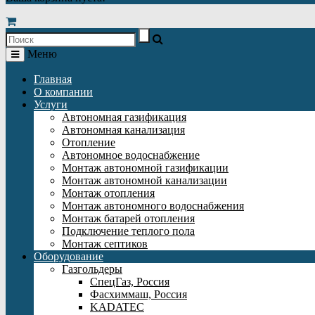
Меню
Главная
О компании
Услуги
Автономная газификация
Автономная канализация
Отопление
Автономное водоснабжение
Монтаж автономной газификации
Монтаж автономной канализации
Монтаж отопления
Монтаж автономного водоснабжения
Монтаж батарей отопления
Подключение теплого пола
Монтаж септиков
Оборудование
Газгольдеры
СпецГаз, Россия
Фасхиммаш, Россия
KADATEC