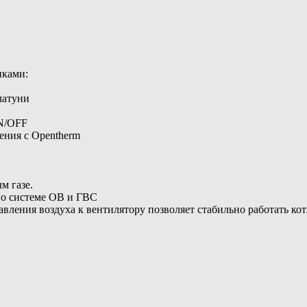
иками:
латуни
ON/OFF
ения с Opentherm
м газе.
по системе ОВ и ГВС
давления воздуха к вентилятору позволяет стабильно работать ко