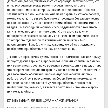
достаточно долгий, так плюс к этому, огромную лепту вносит то, что
в первую очередь всегда ремонтируются линии, которые
подводятся к многоквартирным домам, соответственно, процесс
затягивается в разы. А если вы живете на окраине частного поселка,
можно сказать, что вы вообще можете просидеть без электричества
несколько суток. Именно в связи с этими обстоятельствами, многие
владельцы загородной недвижимости задумываются о том, чтобы
купить генератор для частного дома. Кто-то задумывается о
приобретении генератора для дома по названным причинам, кто-то
хочет просто отделиться от компаний-поставщиков и быть
независимыми. В любом случае, каждому, кто об этом задумался,
необходимо приобретение данной электростанции.
Да, многие, прежде чем купить генератор в Симферополе или Крыму
пробуют другие варианты, вроде использования солнечных батарей
или ветрогенераторов, но со временем все приходят к выводу о том,
что их производительности крайне мало и в принципе недостаточно
для того, чтобы обеспечить нормальную жизнедеятельность и
работоспособность всех электроприборов. Именно поэтому, рано
или поздно все приходят к тому, что приобретение генератора –
необходимость, неважно, в качестве постоянно источника энергии
или же аварийного.
КУПИТЬ ГЕНЕРАТОР ДЛЯ ДОМА – КАКОЙ ИМЕННО?