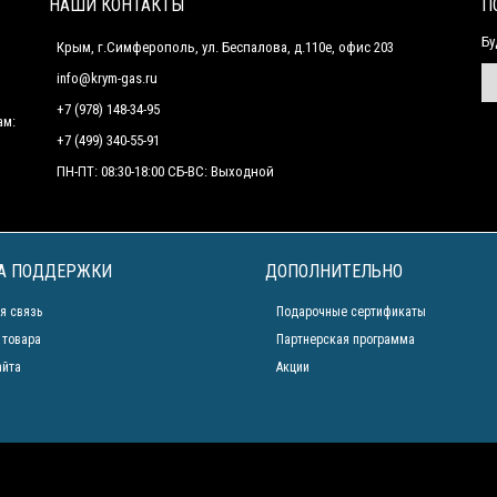
НАШИ КОНТАКТЫ
П
Бу
Крым, г.Симферополь, ул. Беспалова, д.110е, офис 203
info@krym-gas.ru
+7 (978) 148-34-95
ам:
+7 (499) 340-55-91 ​
ПН-ПТ: 08:30-18:00 СБ-ВС: Выходной
А ПОДДЕРЖКИ
ДОПОЛНИТЕЛЬНО
я связь
Подарочные сертификаты
 товара
Партнерская программа
айта
Акции