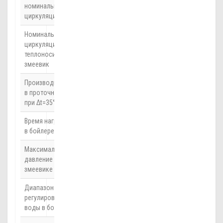
номинальной
циркуляции
Номинальная
3
2 м
/ч
циркуляция
теплоносителя через
змеевик
Производительность
12,3 л/мин
в проточном режиме
при Δt=35°C
Время нагрева воды
15 мин
в бойлере на Δt=45°C
Максимальное
3,5 бар
давление воды в
змеевике
Диапазон
5—65 °C
регулирования темп.
воды в бойлере