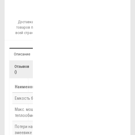
Доставка
товаров по
всей стране!
Описание
Отзывов
()
Наименование
Значение
Емкость бойлера
150 л
Макс. мощность
30 кВт
теплообменника
Потери напора в
2 мН
О
2
змеевике при