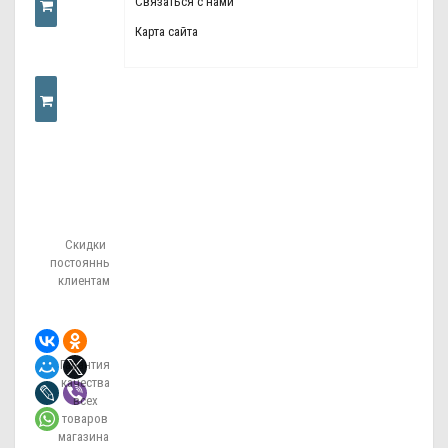
Связаться с нами
Карта сайта
КУПИТЬ
КУПИТЬ
В
Скидки
ОДИН
постоянным
клиентам!
КЛИК
Гарантия
качества
всех
товаров
магазина!