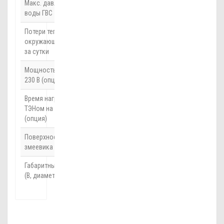
Макс. давление
7 бар
воды ГВС
Потери тепла в
1,7
окружающую среду
кВт*ч/24ч
за сутки
Мощность ТЭНа при
2,7 кВт
230 В (опция)
Время нагрева
157 мин
ТЭНом на Δt=45°C
(опция)
Поверхность
2
0,79 м
змеевика бойлера
Габаритные размеры
1090, 552
(В, диаметр)
мм