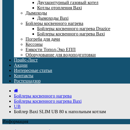
Двухконтурный газовый котел
Котлы отопления Baxi
Дымоходы
Дымоходы Baxi
Бойлеры косвенного нагрева
Бойлеры косвенного нагрева Drazice
Бойлеры косвенного нагрева Baxi
Погреба для дачи
Кессоны
Емкости Топол-Эко ЕПП
Оборудование для водоподготовки
Прайс-Лист
Акции
Интересные статьи
Контакты
Ростехнадзор
Бойлеры косвенного нагрева
Бойлеры косвенного нагрева Baxi
UB
Бойлер Baxi SLIM UB 80 к напольным котлам
Информация