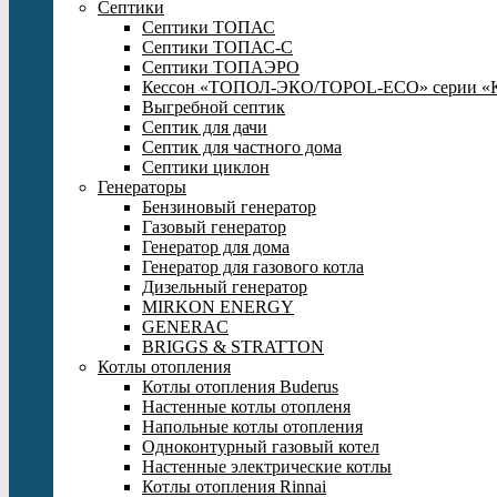
Септики
Септики ТОПАС
Септики ТОПАС-С
Септики ТОПАЭРО
Кессон «ТОПОЛ-ЭКО/TOPOL-ECO» серии «
Выгребной септик
Септик для дачи
Септик для частного дома
Септики циклон
Генераторы
Бензиновый генератор
Газовый генератор
Генератор для дома
Генератор для газового котла
Дизельный генератор
MIRKON ENERGY
GENERAC
BRIGGS & STRATTON
Котлы отопления
Котлы отопления Buderus
Настенные котлы отопленя
Напольные котлы отопления
Одноконтурный газовый котел
Настенные электрические котлы
Котлы отопления Rinnai