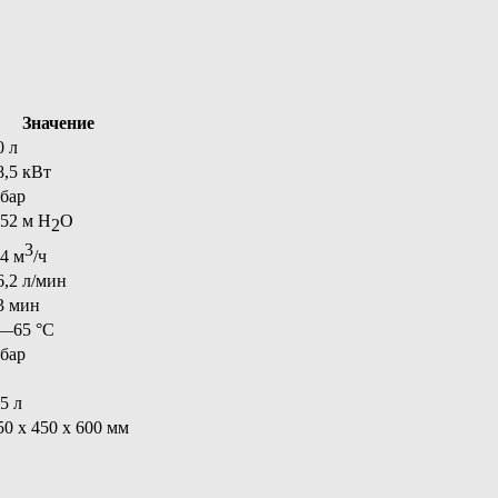
Значение
0 л
8,5 кВт
 бар
,52 м H
O
2
3
,4 м
/ч
6,2 л/мин
3 мин
—65 °С
 бар
,5 л
50 х 450 х 600 мм