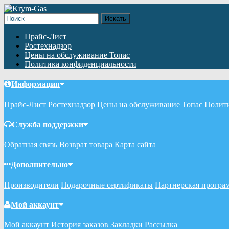
Прайс-Лист
Ростехнадзор
Цены на обслуживание Топас
Политика конфиденциальности
Информация
Прайс-Лист
Ростехнадзор
Цены на обслуживание Топас
Полит
Служба поддержки
Обратная связь
Возврат товара
Карта сайта
Дополнительно
Производители
Подарочные сертификаты
Партнерская програ
Мой аккаунт
Мой аккаунт
История заказов
Закладки
Рассылка