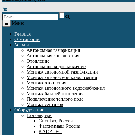
Меню
Главная
О компании
Услуги
Автономная газификация
Автономная канализация
Отопление
Автономное водоснабжение
Монтаж автономной газификации
Монтаж автономной канализации
Монтаж отопления
Монтаж автономного водоснабжения
Монтаж батарей отопления
Подключение теплого пола
Монтаж септиков
Оборудование
Газгольдеры
СпецГаз, Россия
Фасхиммаш, Россия
KADATEC