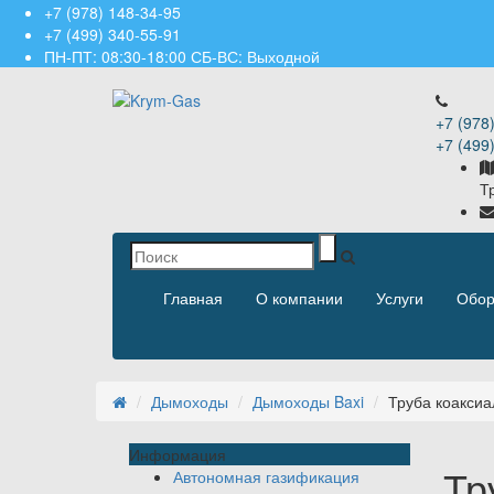
+7 (978) 148-34-95
+7 (499) 340-55-91 ​
ПН-ПТ: 08:30-18:00 СБ-ВС: Выходной
+7 (978
+7 (499)
Т
Главная
О компании
Услуги
Обор
Дымоходы
Дымоходы Baxi
Труба коаксиа
Информация
Тр
Автономная газификация