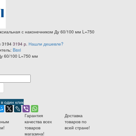
ксиальная с наконечником Ду 60/100 мм L=750
и
3194
3194 р.
Нашли дешевле?
итель:
Baxi
у 60/100 L=750 мм
в один клик
Гарантия
Доставка
нным
качества всех
товаров по
м!
товаров
всей стране!
магазина!