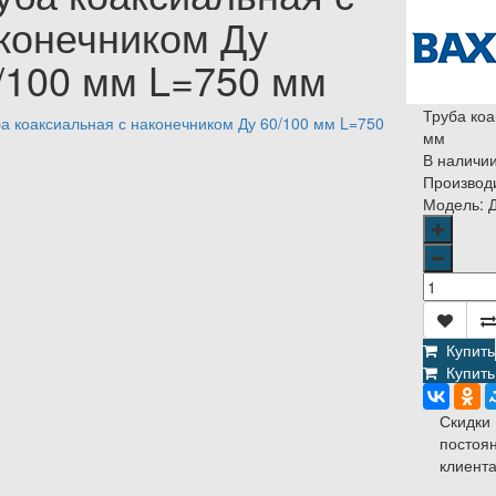
конечником Ду
/100 мм L=750 мм
Труба коа
мм
В наличи
Производ
Модель:
Д
Купить
Купить 
Скидки
постоя
клиента