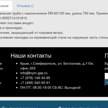
сание
Отзывов ()
альная труба с наконечником
DN
60/100 мм, длина 750 мм. Примен
ул
KHG714101810
лект поставки входят:
а и прокладка;
нечник, защищающий от порывов ветра;
ративная накладка из нержавеющей стали на наружную часть стены
Наши контакты
П
те
Крым, г.Симферополь, ул. Беспалова, д.110е,
Б
Мы
офис 203
р
info@krym-gas.ru
+7 (978) 148-34-95
ы
+7 (499) 340-55-91 ​
ПН-ПТ: 08:30-18:00 СБ-ВС: Выходной