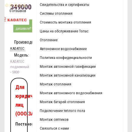
Свидетельства и сертификаты
349000
0 отзывов
р.
Системы отопления
Стоимость монтажа отопления
Нашли
дешевле?
Цены на обслуживание Топас
Отопление
Производитель:
KADATEC
Автономное водоснабжение
Модель:
Политика конфиденциальности
KADATEC
Монтаж автономной газификации
подземный
- 5800
Монтаж автономной канализации
Монтаж отопления
Для
Монтаж автономного водоснабжения
юридических
Монтаж батарей отопления
лиц
Подключение теплого пола
(ООО,ЗАО,ОАО):
Монтаж септиков
Постановка
Связаться с нами