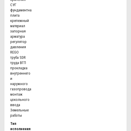
СУГ
фундаментная
плита
крепежный
материал
запорная
арматура
регулятор
давления
REGO
труба SDR
труда ВГП
прокладка
внутреннего
и
наружного
газопровода
монтаж
цокольного
ввода
Земельные
работы
Тип
исполнения