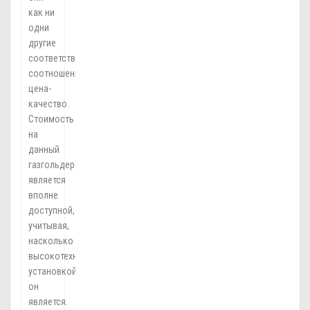
как ни
одни
другие
соответствуют
соотношению
цена-
качество.
Стоимость
на
данный
газгольдер
является
вполне
доступной,
учитывая,
насколько
высокотехнологичной
установкой
он
является.