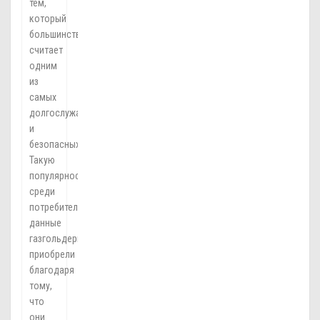
тем,
который
большинство
считает
одним
из
самых
долгослужащих
и
безопасных.
Такую
популярность
среди
потребителей
данные
газгольдеры
приобрели
благодаря
тому,
что
они