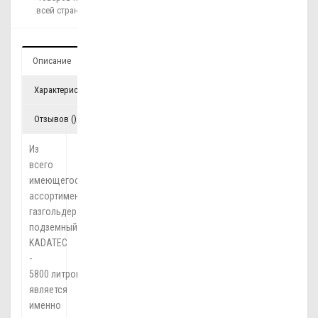
всей стране!
Описание
Характеристики
Отзывов ()
Из
всего
имеющегося
ассортимента,
газгольдер
подземный
KADATEC
-
5800 литров
является
именно