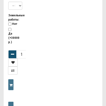
Земельные
работы:
Нет
Да
(+30000
р.)
КУПИТЬ