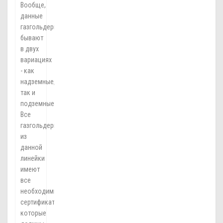
Вообще,
данные
газгольдеры
бывают
в двух
вариациях
- как
надземные,
так и
подземные.
Все
газгольдеры
из
данной
линейки
имеют
все
необходимые
сертификаты,
которые