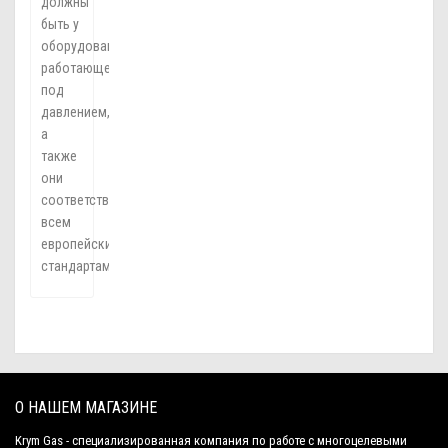
должны
быть у
оборудования,
работающего
под
давлением,
а
также
они
соответствуют
всем
европейским
стандартам.
О НАШЕМ МАГАЗИНЕ
Krym Gas - специализированная компания по работе с многоцелевыми