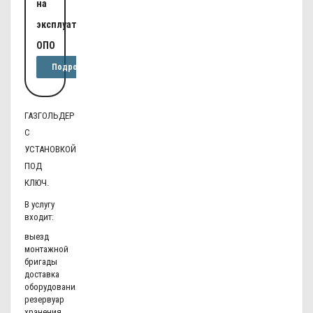
на
эксплуатацию
ОПО
Подробнее
ГАЗГОЛЬДЕР
С
УСТАНОВКОЙ
ПОД
КЛЮЧ.
В услугу
входит:
выезд
монтажной
бригады
доставка
оборудования
резервуар
хранения