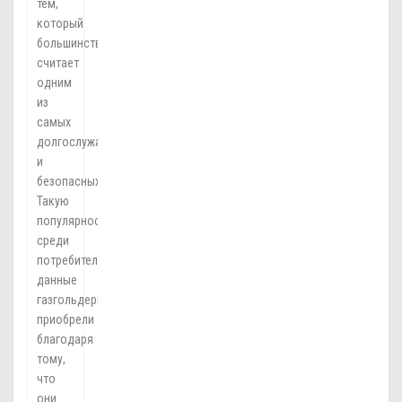
тем,
который
большинство
считает
одним
из
самых
долгослужащих
и
безопасных.
Такую
популярность
среди
потребителей
данные
газгольдеры
приобрели
благодаря
тому,
что
они