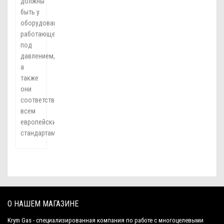
должны
быть у
оборудования,
работающего
под
давлением,
а
также
они
соответствуют
всем
европейским
стандартам.
О НАШЕМ МАГАЗИНЕ
Krym Gas - специализированная компания по работе с многоцелевыми