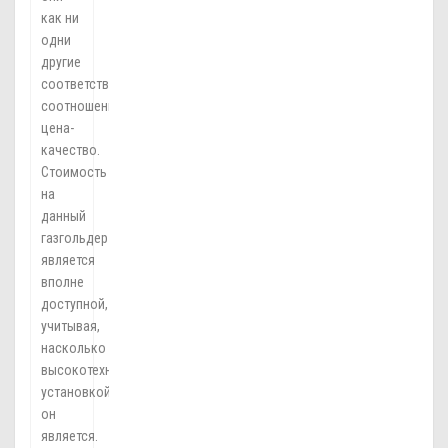
как ни
одни
другие
соответствуют
соотношению
цена-
качество.
Стоимость
на
данный
газгольдер
является
вполне
доступной,
учитывая,
насколько
высокотехнологичной
установкой
он
является.