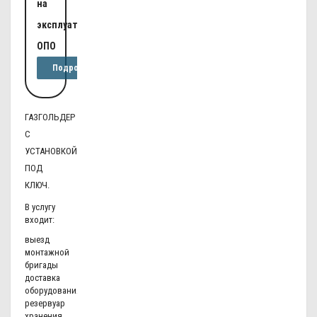
на
эксплуатацию
ОПО
Подробнее
ГАЗГОЛЬДЕР
С
УСТАНОВКОЙ
ПОД
КЛЮЧ.
В услугу
входит:
выезд
монтажной
бригады
доставка
оборудования
резервуар
хранения