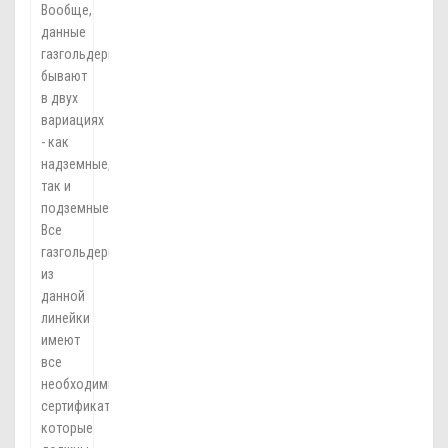
Вообще,
данные
газгольдеры
бывают
в двух
вариациях
- как
надземные,
так и
подземные.
Все
газгольдеры
из
данной
линейки
имеют
все
необходимые
сертификаты,
которые