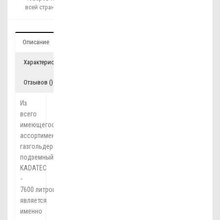
всей стране!
Описание
Характеристики
Отзывов ()
Из
всего
имеющегося
ассортимента,
газгольдер
подземный
KADATEC
-
7600 литров
является
именно