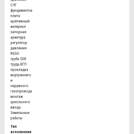
СУГ
фундаментная
плита
крепежный
материал
запорная
арматура
регулятор
давления
REGO
труба SDR
труда ВГП
прокладка
внутреннего
и
наружного
газопровода
монтаж
цокольного
ввода
Земельные
работы
Тип
исполнения