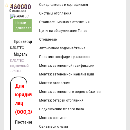
Свидетельства и сертификаты
460000
0 отзывов
р.
Системы отопления
Стоимость монтажа отопления
Нашли
дешевле?
Цены на обслуживание Топас
Отопление
Производитель:
KADATEC
Автономное водоснабжение
Модель:
Политика конфиденциальности
KADATEC
Монтаж автономной газификации
подземный
- 7600-1
Монтаж автономной канализации
Монтаж отопления
Для
Монтаж автономного водоснабжения
юридических
Монтаж батарей отопления
лиц
Подключение теплого пола
(ООО,ЗАО,ОАО):
Монтаж септиков
Постановка
Связаться с нами