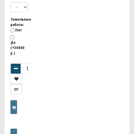
Земельные
работы:
Нет
Да
(+30000
р.)
КУПИТЬ