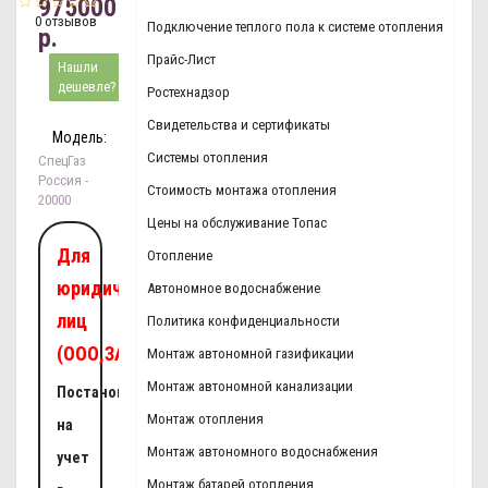
975000
0 отзывов
Подключение теплого пола к системе отопления
р.
Прайс-Лист
Нашли
дешевле?
Ростехнадзор
Свидетельства и сертификаты
Модель:
Системы отопления
СпецГаз
Россия -
Стоимость монтажа отопления
20000
Цены на обслуживание Топас
Для
Отопление
юридических
Автономное водоснабжение
лиц
Политика конфиденциальности
(ООО,ЗАО,ОАО):
Монтаж автономной газификации
Монтаж автономной канализации
Постановка
Монтаж отопления
на
Монтаж автономного водоснабжения
учет
Монтаж батарей отопления