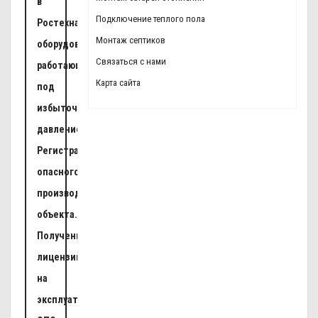
в
Подключение теплого пола
Ростехнадзоре
Монтаж септиков
оборудования,
Связаться с нами
работающего
Карта сайта
под
избыточным
давлением.
Регистрация
опасного
производственного
объекта.
Получение
лицензии
на
эксплуатацию