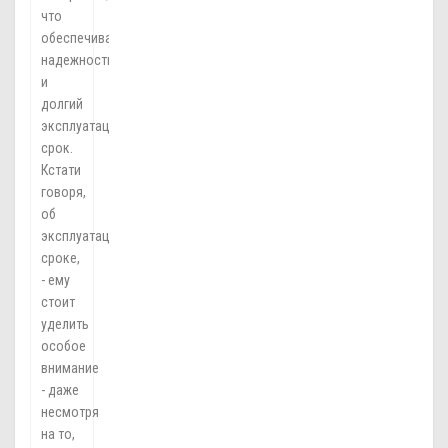
что
обеспечивает
надежность
и
долгий
эксплуатационный
срок.
Кстати
говоря,
об
эксплуатационном
сроке,
- ему
стоит
уделить
особое
внимание
- даже
несмотря
на то,