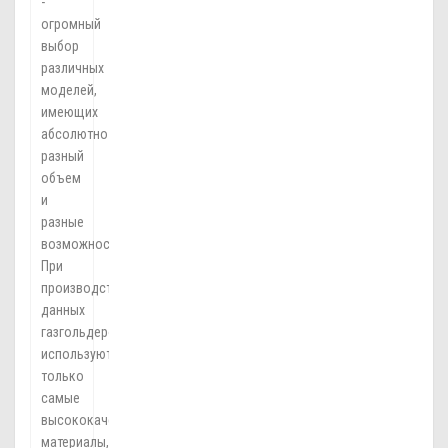
-
огромный
выбор
различных
моделей,
имеющих
абсолютно
разный
объем
и
разные
возможности.
При
производстве
данных
газгольдеров
используются
только
самые
высококачественные
материалы,