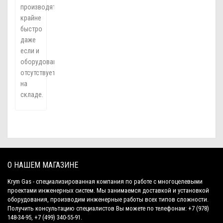
производятся
крайне
быстро
даже
если и
оборудование
отсутствует
на
складе.
О НАШЕМ МАГАЗИНЕ
Krym Gas - специализированная компания по работе с многоцелевыми
проектами инженерных систем. Мы занимаемся доставкой и установкой
оборудования, производим инженерные работы всех типов сложности.
Получить консультацию специалистов Вы можете по телефонам: +7 (978)
148-34-95, +7 (499) 340-55-91.