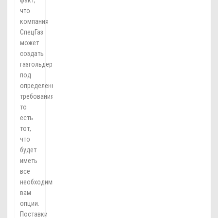
факт,
что
компания
СпецГаз
может
создать
газгольдер
под
определенные
требования,
то
есть
тот,
что
будет
иметь
все
необходимые
вам
опции.
Поставки