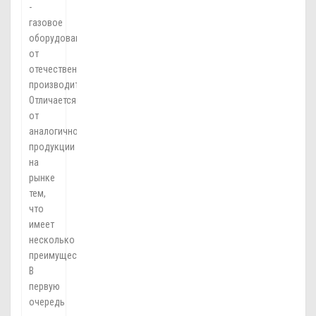
-
газовое
оборудование
от
отечественного
производителя.
Отличается
от
аналогичной
продукции
на
рынке
тем,
что
имеет
несколько
преимуществ.
В
первую
очередь