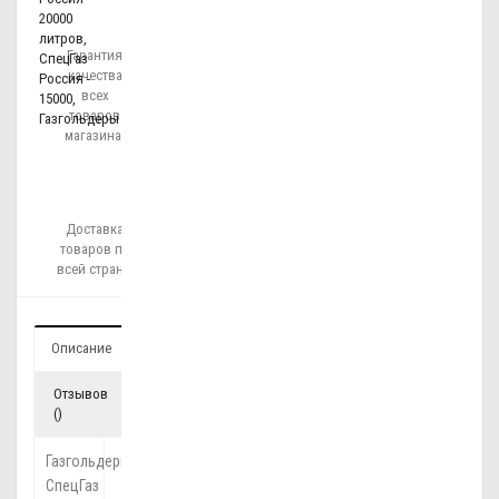
20000
литров
,
Гарантия
СпецГаз
качества
Россия -
всех
15000
,
товаров
Газгольдеры
магазина!
Доставка
товаров по
всей стране!
Описание
Отзывов
()
Газгольдеры
СпецГаз