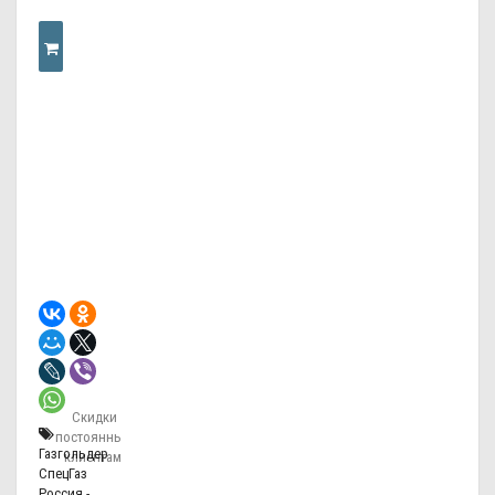
КУПИТЬ
В
ОДИН
КЛИК
Скидки
постоянным
Газгольдер
клиентам!
СпецГаз
Россия -