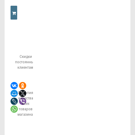
КУПИТЬ
В
Скидки
ОДИН
постоянным
клиентам!
КЛИК
Гарантия
качества
всех
товаров
магазина!