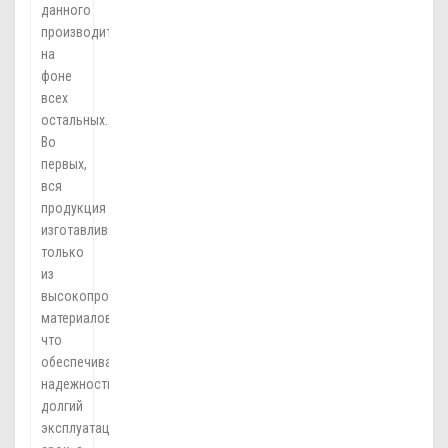
данного
производителя
на
фоне
всех
остальных.
Во
первых,
вся
продукция
изготавливается
только
из
высокопрочных
материалов,
что
обеспечивает
надежность,
долгий
эксплуатационный