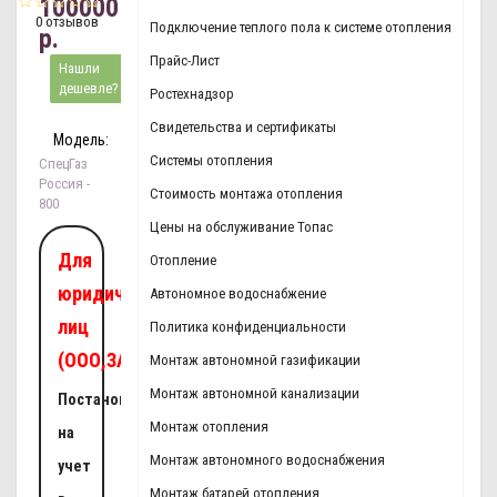
100000
0 отзывов
Подключение теплого пола к системе отопления
р.
Прайс-Лист
Нашли
дешевле?
Ростехнадзор
Свидетельства и сертификаты
Модель:
Системы отопления
СпецГаз
Россия -
Стоимость монтажа отопления
800
Цены на обслуживание Топас
Для
Отопление
юридических
Автономное водоснабжение
лиц
Политика конфиденциальности
(ООО,ЗАО,ОАО):
Монтаж автономной газификации
Монтаж автономной канализации
Постановка
Монтаж отопления
на
Монтаж автономного водоснабжения
учет
Монтаж батарей отопления