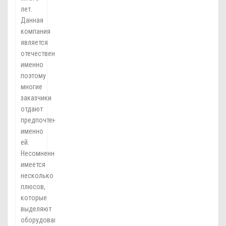
лет.
Данная
компания
является
отечественной,
именно
поэтому
многие
заказчики
отдают
предпочтение
именно
ей.
Несомненно,
имеется
несколько
плюсов,
которые
выделяют
оборудование