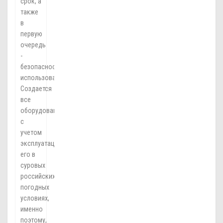
срок, а
также
в
первую
очередь
-
безопасность
использования.
Создается
все
оборудование
с
учетом
эксплуатации
его в
суровых
российских
погодных
условиях,
именно
поэтому,