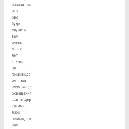
рассчитывается,
что
оно
будет
служить
вам
очень
много
лет.
Также,
на
производстве
имеется
возможность
оснащения
газгольдера
какими-
либо
необходимыми
вам