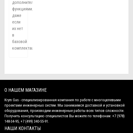
дополнительными
функциями,
даже
если
их нет
в
базовой
комплектации.
О НАШЕМ МАГАЗИНЕ
Krym Gas - специализированная компания по работе с многоцелевыми
проектами инженерных систем. Мы занимаемся доставкой и установкой
оборудования, производим инженерные работы всех типов сложности.
Получить консультацию специалистов Вы можете по телефонам: +7 (978)
148-34-95, +7 (499) 340-55-91.
НАШИ КОНТАКТЫ