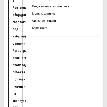
в
Подключение теплого пола
Ростехнадзоре
Монтаж септиков
оборудования,
Связаться с нами
работающего
Карта сайта
под
избыточным
давлением.
Регистрация
опасного
производственного
объекта.
Получение
лицензии
на
эксплуатацию