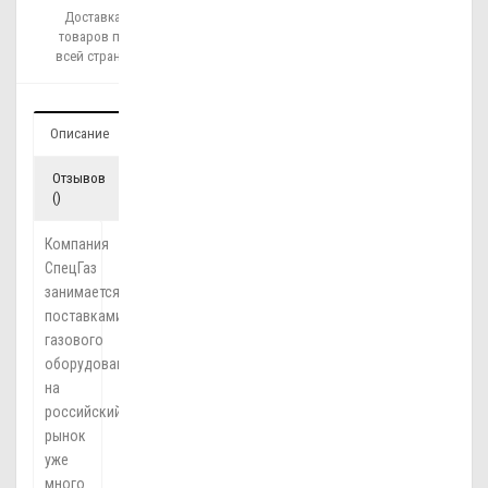
Доставка
товаров по
всей стране!
Описание
Отзывов
()
Компания
СпецГаз
занимается
поставками
газового
оборудования
на
российский
рынок
уже
много