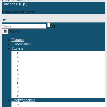
Товаров 0 (0 р.)
Ваша корзина пуста!
Меню
Главная
О компании
Услуги
Автономная газификация
Автономная канализация
Отопление
Автономное водоснабжение
Монтаж автономной газификации
Монтаж автономной канализации
Монтаж отопления
Монтаж автономного водоснабжения
Монтаж батарей отопления
Подключение теплого пола
Монтаж септиков
Оборудование
Газгольдеры