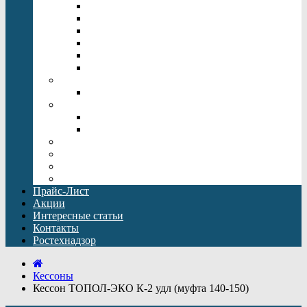
Напольные котлы отопления
Одноконтурный газовый котел
Настенные электрические котлы
Котлы отопления Rinnai
Двухконтурный газовый котел
Котлы отопления Baxi
Дымоходы
Дымоходы Baxi
Бойлеры косвенного нагрева
Бойлеры косвенного нагрева Drazice
Бойлеры косвенного нагрева Baxi
Погреба для дачи
Кессоны
Емкости Топол-Эко ЕПП
Оборудование для водоподготовки
Прайс-Лист
Акции
Интересные статьи
Контакты
Ростехнадзор
Кессоны
Кессон ТОПОЛ-ЭКО К-2 удл (муфта 140-150)