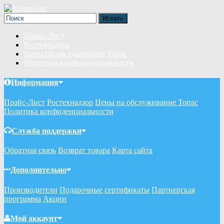
Прайс-Лист
Ростехнадзор
Цены на обслуживание Топас
Политика конфиденциальности
Информация
Прайс-Лист
Ростехнадзор
Цены на обслуживание Топас
Политика конфиденциальности
Служба поддержки
Обратная связь
Возврат товара
Карта сайта
Дополнительно
Производители
Подарочные сертификаты
Партнерская
программа
Акции
Мой аккаунт