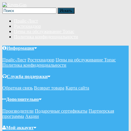
Прайс-Лист
Ростехнадзор
Цены на обслуживание Топас
Политика конфиденциальности
Информация
Прайс-Лист
Ростехнадзор
Цены на обслуживание Топас
Политика конфиденциальности
Служба поддержки
Обратная связь
Возврат товара
Карта сайта
Дополнительно
Производители
Подарочные сертификаты
Партнерская
программа
Акции
Мой аккаунт