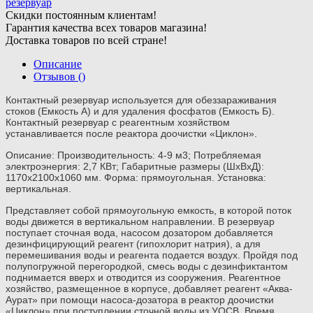
резервуар
Скидки постоянным клиентам!
Гарантия качества всех товаров магазина!
Доставка товаров по всей стране!
Описание
Отзывов ()
Контактный резервуар используется для обеззараживания
стоков (Емкость А) и для удаления фосфатов (Емкость Б).
Контактный резервуар с реагентным хозяйством
устанавливается после реактора доочистки «Циклон».
Описание: Производительность: 4-9 м3; Потребляемая
электроэнергия: 2,7 КВт; Габаритные размеры (ШхВхД):
1170х2100х1060 мм. Форма: прямоугольная. Установка:
вертикальная.
Представляет собой прямоугольную емкость, в которой поток
воды движется в вертикальном направлении. В резервуар
поступает сточная вода, насосом дозатором добавляется
дезинфицирующий реагент (гипохлорит натрия), а для
перемешивания воды и реагента подается воздух. Пройдя под
полупогружной перегородкой, смесь воды с дезинфиктантом
поднимается вверх и отводится из сооружения. Реагентное
хозяйство, размещенное в корпусе, добавляет реагент «Аква-
Аурат» при помощи насоса-дозатора в реактор доочистки
«Циклон» при поступлении сточной воды из УОСВ. Время