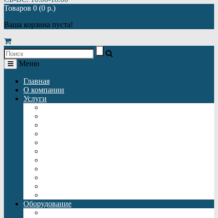
Товаров 0 (0 р.)
Ваша корзина пуста!
Меню
Главная
О компании
Услуги
Автономная газификация
Автономная канализация
Отопление
Автономное водоснабжение
Монтаж автономной газификации
Монтаж автономной канализации
Монтаж отопления
Монтаж автономного водоснабжения
Монтаж батарей отопления
Подключение теплого пола
Монтаж септиков
Оборудование
Газгольдеры