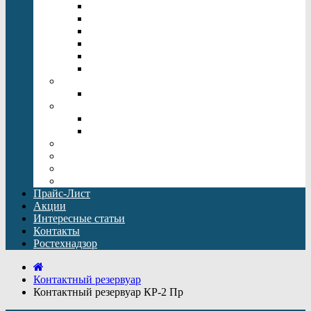
Напольные котлы отопления
Одноконтурный газовый котел
Настенные электрические котлы
Котлы отопления Rinnai
Двухконтурный газовый котел
Котлы отопления Baxi
Дымоходы
Дымоходы Baxi
Бойлеры косвенного нагрева
Бойлеры косвенного нагрева Drazice
Бойлеры косвенного нагрева Baxi
Погреба для дачи
Кессоны
Емкости Топол-Эко ЕПП
Оборудование для водоподготовки
Прайс-Лист
Акции
Интересные статьи
Контакты
Ростехнадзор
Контактный резервуар
Контактный резервуар КР-2 Пр