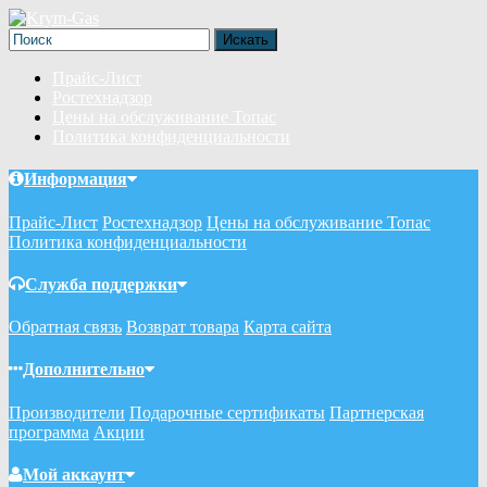
Прайс-Лист
Ростехнадзор
Цены на обслуживание Топас
Политика конфиденциальности
Информация
Прайс-Лист
Ростехнадзор
Цены на обслуживание Топас
Политика конфиденциальности
Служба поддержки
Обратная связь
Возврат товара
Карта сайта
Дополнительно
Производители
Подарочные сертификаты
Партнерская
программа
Акции
Мой аккаунт