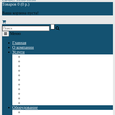
Товаров 0 (0 р.)
Ваша корзина пуста!
Меню
Главная
О компании
Услуги
Автономная газификация
Автономная канализация
Отопление
Автономное водоснабжение
Монтаж автономной газификации
Монтаж автономной канализации
Монтаж отопления
Монтаж автономного водоснабжения
Монтаж батарей отопления
Подключение теплого пола
Монтаж септиков
Оборудование
Газгольдеры