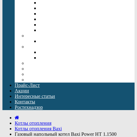
Напольные котлы отопления
Одноконтурный газовый котел
Настенные электрические котлы
Котлы отопления Rinnai
Двухконтурный газовый котел
Котлы отопления Baxi
Дымоходы
Дымоходы Baxi
Бойлеры косвенного нагрева
Бойлеры косвенного нагрева Drazice
Бойлеры косвенного нагрева Baxi
Погреба для дачи
Кессоны
Емкости Топол-Эко ЕПП
Оборудование для водоподготовки
Прайс-Лист
Акции
Интересные статьи
Контакты
Ростехнадзор
Котлы отопления
Котлы отопления Baxi
Газовый напольный котел Baxi Power HT 1.1500