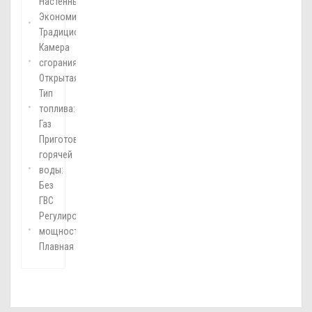
Настенный
Экономичность:
Традиционный
Камера
сгорания:
Открытая
Тип
топлива:
Газ
Приготовление
горячей
воды:
Без
ГВС
Регулировка
мощности:
Плавная