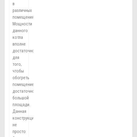
в
различных
помещениях.
Мощности
данного
котла
вполне
достаточно
для
того,
чтобы
обогреть
помещение
достаточно
большой
площади.
Данная
конструкция
не
просто