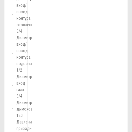
вход/
выход
контура
отопления:
3/4
Диаметр
вход/
выход
контура
водоснабжения:
1/2
Диаметр
вход
газа:
3/4
Диаметр
дымохода:
120
Давление
природного