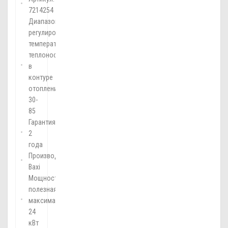
7214254
Диапазон
регулирования
температуры
теплоносителя
в
контуре
отопления:
30-
85
Гарантия:
2
года
Производитель:
Baxi
Мощность
полезная
максимальная:
24
кВт