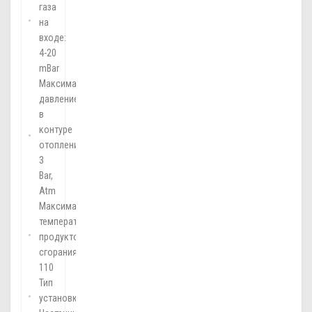
газа
на
входе:
4-20
mBar
Максимальное
давление
в
контуре
отопления:
3
Bar,
Atm
Максимальная
температура
продуктов
сгорания:
110
Тип
установки: