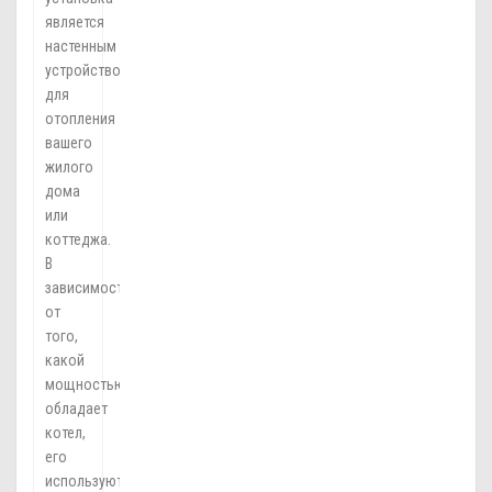
является
настенным
устройством
для
отопления
вашего
жилого
дома
или
коттеджа.
В
зависимости
от
того,
какой
мощностью
обладает
котел,
его
используют