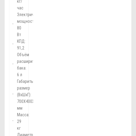
кг/
час
Электрическая
мощность:
80
Вт
КПД:
91,2
Объём
расширительного
бака:
6 л
Габариты,
размер
(ВхШхГ):
700Х400Х298
мм
Масса:
29
кг
Диаметр