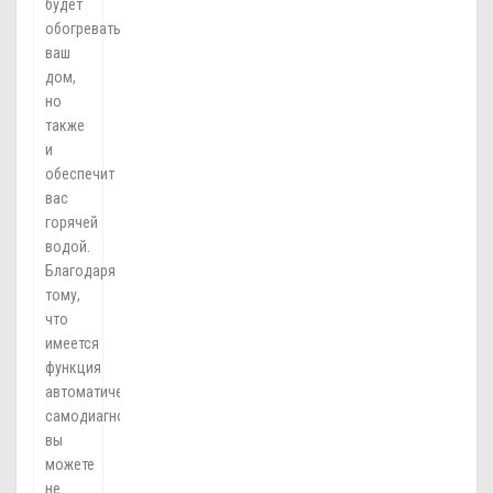
будет
обогревать
ваш
дом,
но
также
и
обеспечит
вас
горячей
водой.
Благодаря
тому,
что
имеется
функция
автоматической
самодиагностики,
вы
можете
не