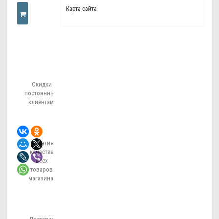
Карта сайта
КУПИТЬ
В
Скидки
ОДИН
постоянным
клиентам!
КЛИК
Гарантия
качества
всех
товаров
магазина!