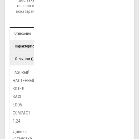
Доставка
товаров по
всей стране!
Описание
Характеристики
Отзывов ()
ГАЗОВЫЙ
НАСТЕННЫЙ
КОТЕЛ
BAXI
ECO5
COMPACT
1.24
Данная
установка