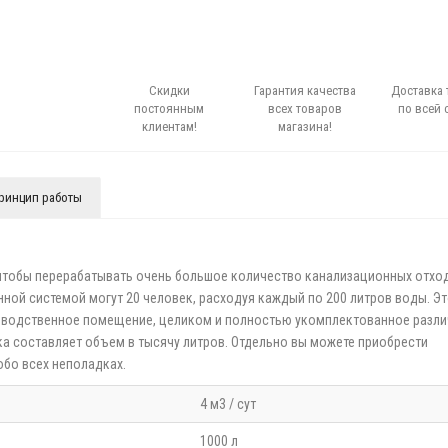
Скидки
Гарантия качества
Доставка 
постоянным
всех товаров
по всей 
клиентам!
магазина!
ринцип работы
 чтобы перерабатывать очень большое количество канализационных отхо
ной системой могут 20 человек, расходуя каждый по 200 литров воды. Э
изводственное помещение, целиком и полностью укомплектованное разл
ка составляет объем в тысячу литров. Отдельно вы можете приобрести
обо всех неполадках.
4 м3 / сут
1000 л