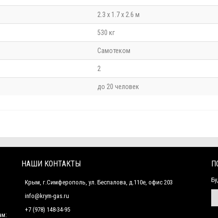
2.3 х 1.7 х 2.6 м
530 кг
Самотеком
2
до 20 человек
НАШИ КОНТАКТЫ
П
Бу
Крым, г.Симферополь, ул. Беспалова, д.110е, офис 203
info@krym-gas.ru
+7 (978) 148-34-95
ам: