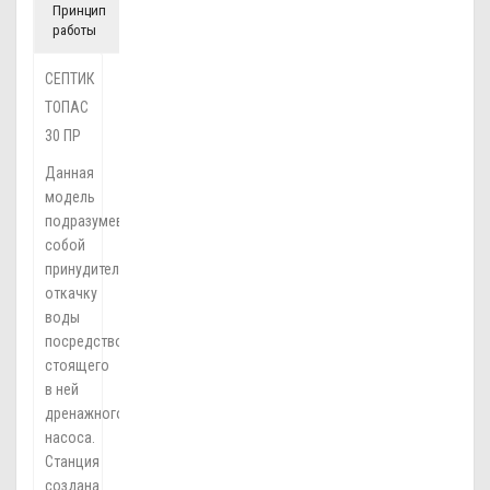
Принцип
работы
СЕПТИК
ТОПАС
30 ПР
Данная
модель
подразумевает
собой
принудительную
откачку
воды
посредством
стоящего
в ней
дренажного
насоса.
Станция
создана