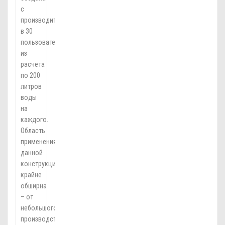
с
производительностью
в 30
пользователей,
из
расчета
по 200
литров
воды
на
каждого.
Область
применения
данной
конструкции
крайне
обширна
– от
небольшого
производственного