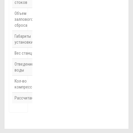
стоков
Объем
1200 л
залпового
сброса
Габариты
2.2 х 2.2 х 2.6 м
установки
Вес станции
610 кг
Отведение
Принудительно
воды
Кол-во
2
компрессоров
Рассчитан
до 30 человек