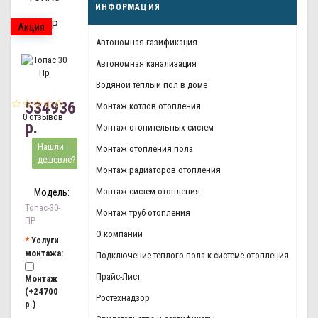
ИНФОРМАЦИЯ
30 ПР
Акция
Автономная газификация
Автономная канализация
Водяной теплый пол в доме
534936
Монтаж котлов отопления
0 отзывов
р.
Монтаж отопительных систем
Нашли
Монтаж отопления пола
дешевле?
Монтаж радиаторов отопления
Монтаж систем отопления
Модель:
Топас-30-
Монтаж труб отопления
ПР
О компании
Услуги
монтажа:
Подключение теплого пола к системе отопления
Прайс-Лист
Монтаж
(+24700
Ростехнадзор
р.)