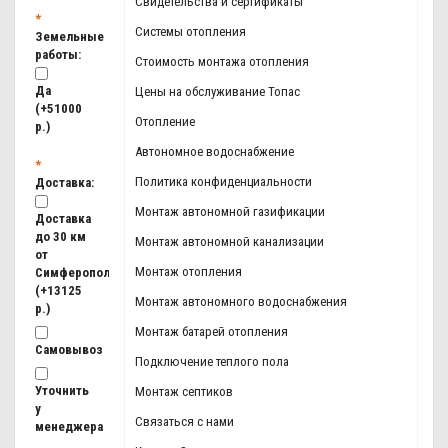
Свидетельства и сертификаты
Системы отопления
Земельные
работы:
Стоимость монтажа отопления
Да
Цены на обслуживание Топас
(+51000
Отопление
р.)
Автономное водоснабжение
Политика конфиденциальности
Доставка:
Монтаж автономной газификации
Доставка
до 30 км
Монтаж автономной канализации
от
Монтаж отопления
Симферополя
(+13125
Монтаж автономного водоснабжения
р.)
Монтаж батарей отопления
Самовывоз
Подключение теплого пола
Уточнить
Монтаж септиков
у
Связаться с нами
менеджера