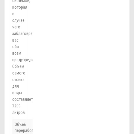
системой,
которая
в
случае
чего
заблаговременно
вас
обо
всем
предупредит.
Объем
самого
отсека
для
воды
составляет
1200
литров.
Объем
6 м3 / сут
переработки