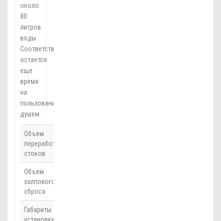
около
80
литров
воды.
Соответственно,
остается
еще
время
на
пользование
душем.
Объем
0.8 м3 / сут
переработки
стоков
Объем
175 л
залпового
сброса
Габариты
0.95 х 0.95
установки
х 2.5 м