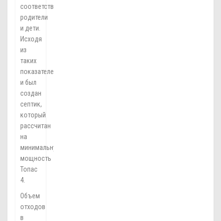
соответственно
родители
и дети.
Исходя
из
таких
показателей
и был
создан
септик,
который
рассчитан
на
минимальную
мощность
Топас
4.
Объем
отходов
в