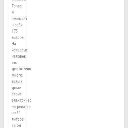
Топас
4
вмещает
в себя
175
литров.
На
четверых
человек
это
достаточно
много:
если в
доме
стоит
электрический
нагреватель
на 80
литров,
то он