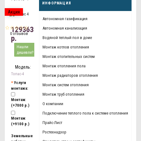
ИНФОРМАЦИЯ
Акция
Автономная газификация
129363
Автономная канализация
0 отзывов
р.
Водяной теплый пол в доме
Нашли
Монтаж котлов отопления
дешевле?
Монтаж отопительных систем
Монтаж отопления пола
Модель:
Топас-4
Монтаж радиаторов отопления
Услуги
Монтаж систем отопления
монтажа:
Монтаж труб отопления
Монтаж
О компании
(+7000 р.)
Подключение теплого пола к системе отопления
Монтаж
Прайс-Лист
(+9100 р.)
Ростехнадзор
Земельные