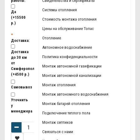
работы:
Свидетельства и сертификаты
Системы отопления
Да
(+15500
Стоимость монтажа отопления
р.)
Цены на обслуживание Топас
Отопление
Доставка:
Автономное водоснабжение
Доставка
Политика конфиденциальности
до 30 км
от
Монтаж автономной газификации
Симферополя
(+4500 р.)
Монтаж автономной канализации
Монтаж отопления
Самовывоз
Монтаж автономного водоснабжения
Уточнить
Монтаж батарей отопления
у
менеджера
Подключение теплого пола
Монтаж септиков
Связаться с нами