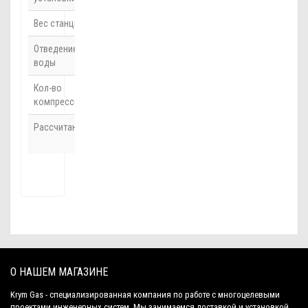
Вес станции
210 кг
Отведение
Самотеком
воды
Кол-во
2
компрессоров
Рассчитан
до 4
человек
О НАШЕМ МАГАЗИНЕ
Krym Gas - специализированная компания по работе с многоцелевыми
проектами инженерных систем. Мы занимаемся доставкой и установкой