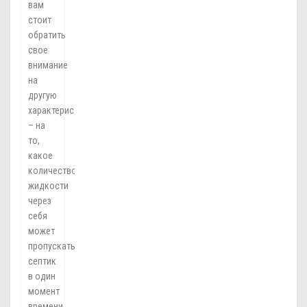
вам
стоит
обратить
свое
внимание
на
другую
характеристику
– на
то,
какое
количество
жидкости
через
себя
может
пропускать
септик
в один
момент
времени.