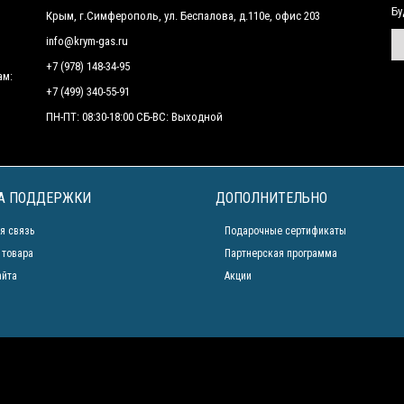
Бу
Крым, г.Симферополь, ул. Беспалова, д.110е, офис 203
info@krym-gas.ru
+7 (978) 148-34-95
ам:
+7 (499) 340-55-91 ​
ПН-ПТ: 08:30-18:00 СБ-ВС: Выходной
А ПОДДЕРЖКИ
ДОПОЛНИТЕЛЬНО
я связь
Подарочные сертификаты
 товара
Партнерская программа
айта
Акции