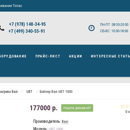
ивание Топас
+7 (978) 148-34-95
ПН-ПТ: 08:30-20:00
+7 (499) 340-55-91 ​
СБ-ВС: 10:00-18:00
БОРУДОВАНИЕ
ПРАЙС-ЛИСТ
АКЦИИ
ИНТЕРЕСНЫЕ СТАТ
агрева Baxi
UBT
Бойлер Baxi UBT 1000
177000 р.
Нашли дешевле?
0 
Производитель:
Baxi
Модель:
UBT 1000