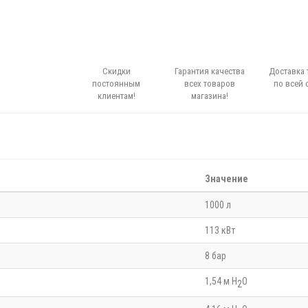
Скидки
Гарантия качества
Доставка 
постоянным
всех товаров
по всей 
клиентам!
магазина!
Значение
1000 л
113 кВт
8 бар
1,54 м H
O
2