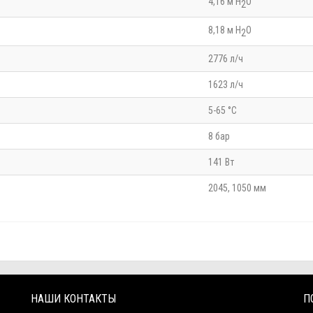
4,16 м H
O
2
8,18 м H
O
2
2776 л/ч
1623 л/ч
5-65 °С
8 бар
141 Вт
2045, 1050 мм
НАШИ КОНТАКТЫ
П