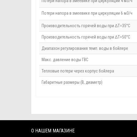
Потери напора в змеевике при циркуляции 4 м3/ч
Потери напора в змеевике при циркуляции 6 м3/ч
Производительность горячей воды при ∆T=35°C
Производительность горячей воды при ∆T=50°C
Диапазон регулирования темп. воды в бойлере
Макс. давление воды ГВС
Тепловые потери через корпус бойлера
Габаритные размеры (В, диаметр)
О НАШЕМ МАГАЗИНЕ