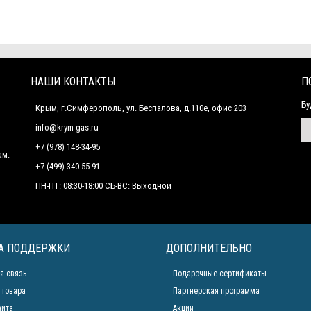
НАШИ КОНТАКТЫ
П
Бу
Крым, г.Симферополь, ул. Беспалова, д.110е, офис 203
info@krym-gas.ru
+7 (978) 148-34-95
ам:
+7 (499) 340-55-91 ​
ПН-ПТ: 08:30-18:00 СБ-ВС: Выходной
А ПОДДЕРЖКИ
ДОПОЛНИТЕЛЬНО
я связь
Подарочные сертификаты
 товара
Партнерская программа
айта
Акции