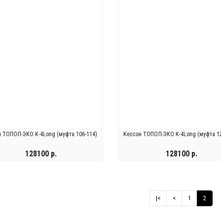
н ТОПОЛ-ЭКО К-4Long (муфта 106-114)
Кессон ТОПОЛ-ЭКО К-4Long (муфта 12
128100 р.
128100 р.
КУПИТЬ
КУПИТЬ
|<
<
1
2