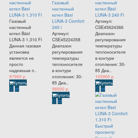
настенный
Газовый
настенный
котел Baxi
настенный
котел Baxi
LUNA-3 1.310 Fi
котел Baxi
LUNA-3 240 Fi
Газовый
LUNA-3 Comfort
Артикул:
настенный
240 i
CSE45624366
котел Baxi
Артикул:
Диапазон
LUNA-3 1.310 Fi
CSE45224358
регулирования
Данная газовая
Диапазон
температуры
установка
регулирования
теплоносителя
является не
температуры
в контуре
просто
теплоносителя
отопления: 30-
надежным п..
в контуре
85 Диа..
97900 р.
отопления: 30-
103900 р.
Купить
85 Диа..
Купить
98900 р.
Купить
Быстрый
просмотр