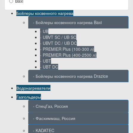
Baxi
Бойлеры косвенного нагрева
- Бойлеры косвенного нагрева Baxi
- UB
- UBVT SC / UB SC
- UBVT DC / UB DC
- PREMIER Plus (100-300 л)
- PREMIER Plus (400-2500 л)
- UBT
- UBT DC
- Бойлеры косвенного нагрева Drazice
Водонагреватели
Газгольдеры
- СпецГаз, Россия
- Фасхиммаш, Россия
- KADATEC